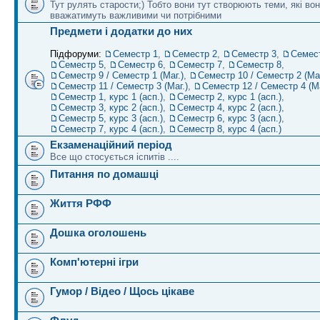
Тут рулять старости;) Тобто вони тут створюють теми, які во
вважатимуть важливими чи потрібними
Предмети і додатки до них
Підфоруми:
Семестр 1
,
Семестр 2
,
Семестр 3
,
Семес
Семестр 5
,
Семестр 6
,
Семестр 7
,
Семестр 8
,
Семестр 9 / Семестр 1 (Маг.)
,
Семестр 10 / Семестр 2 (Маг
Семестр 11 / Семестр 3 (Маг.)
,
Семестр 12 / Семестр 4 (Ма
Семестр 1, курс 1 (асп.)
,
Семестр 2, курс 1 (асп.)
,
Семестр 3, курс 2 (асп.)
,
Семестр 4, курс 2 (асп.)
,
Семестр 5, курс 3 (асп.)
,
Семестр 6, курс 3 (асп.)
,
Семестр 7, курс 4 (асп.)
,
Семестр 8, курс 4 (асп.)
Екзаменаційний період
Все що стосується іспитів ....
Питання по домашці
Життя РФФ
Дошка оголошень
Комп'ютерні ігри
Гумор / Відео / Щось цікаве