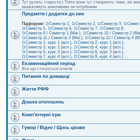
Тут рулять старости;) Тобто вони тут створюють теми, які во
вважатимуть важливими чи потрібними
Предмети і додатки до них
Підфоруми:
Семестр 1
,
Семестр 2
,
Семестр 3
,
Семес
Семестр 5
,
Семестр 6
,
Семестр 7
,
Семестр 8
,
Семестр 9 / Семестр 1 (Маг.)
,
Семестр 10 / Семестр 2 (Маг
Семестр 11 / Семестр 3 (Маг.)
,
Семестр 12 / Семестр 4 (Ма
Семестр 1, курс 1 (асп.)
,
Семестр 2, курс 1 (асп.)
,
Семестр 3, курс 2 (асп.)
,
Семестр 4, курс 2 (асп.)
,
Семестр 5, курс 3 (асп.)
,
Семестр 6, курс 3 (асп.)
,
Семестр 7, курс 4 (асп.)
,
Семестр 8, курс 4 (асп.)
Екзаменаційний період
Все що стосується іспитів ....
Питання по домашці
Життя РФФ
Дошка оголошень
Комп'ютерні ігри
Гумор / Відео / Щось цікаве