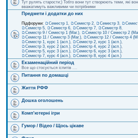
Тут рулять старости;) Тобто вони тут створюють теми, які во
вважатимуть важливими чи потрібними
Предмети і додатки до них
Підфоруми:
Семестр 1
,
Семестр 2
,
Семестр 3
,
Семес
Семестр 5
,
Семестр 6
,
Семестр 7
,
Семестр 8
,
Семестр 9 / Семестр 1 (Маг.)
,
Семестр 10 / Семестр 2 (Маг
Семестр 11 / Семестр 3 (Маг.)
,
Семестр 12 / Семестр 4 (Ма
Семестр 1, курс 1 (асп.)
,
Семестр 2, курс 1 (асп.)
,
Семестр 3, курс 2 (асп.)
,
Семестр 4, курс 2 (асп.)
,
Семестр 5, курс 3 (асп.)
,
Семестр 6, курс 3 (асп.)
,
Семестр 7, курс 4 (асп.)
,
Семестр 8, курс 4 (асп.)
Екзаменаційний період
Все що стосується іспитів ....
Питання по домашці
Життя РФФ
Дошка оголошень
Комп'ютерні ігри
Гумор / Відео / Щось цікаве