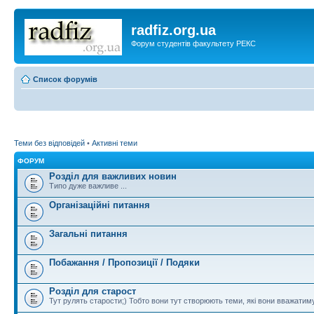
radfiz.org.ua
Форум студентів факультету РЕКС
Список форумів
Теми без відповідей
•
Активні теми
ФОРУМ
Розділ для важливих новин
Типо дуже важливе ...
Організаційні питання
Загальні питання
Побажання / Пропозиції / Подяки
Розділ для старост
Тут рулять старости;) Тобто вони тут створюють теми, які вони вважати