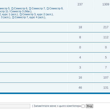
237
1309
местр 5
,
Семестр 6
,
Семестр 7
,
Семестр 8
,
стр 11 / Семестр 3 (Маг.)
,
, курс 1 (асп.)
,
Семестр 3, курс 2 (асп.)
,
 3 (асп.)
,
Семестр 7, курс 4 (асп.)
,
18
217
8
112
0
0
4
5
3
7
16
107
46
131
|
Запам'ятати мене з цього комп'ютера