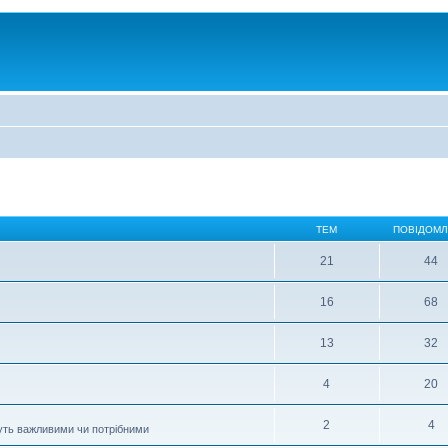
ТЕМ
ПОВІДОМ
21
44
16
68
13
32
4
20
2
4
муть важливими чи потрібними