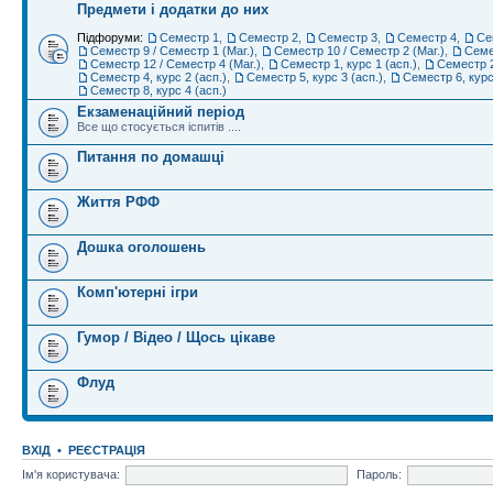
Предмети і додатки до них
Підфоруми:
Семестр 1
,
Семестр 2
,
Семестр 3
,
Семестр 4
,
Се
Семестр 9 / Семестр 1 (Маг.)
,
Семестр 10 / Семестр 2 (Маг.)
,
Семе
Семестр 12 / Семестр 4 (Маг.)
,
Семестр 1, курс 1 (асп.)
,
Семестр 2
Семестр 4, курс 2 (асп.)
,
Семестр 5, курс 3 (асп.)
,
Семестр 6, курс
Семестр 8, курс 4 (асп.)
Екзаменаційний період
Все що стосується іспитів ....
Питання по домашці
Життя РФФ
Дошка оголошень
Комп'ютерні ігри
Гумор / Відео / Щось цікаве
Флуд
ВХІД
•
РЕЄСТРАЦІЯ
Ім'я користувача:
Пароль: