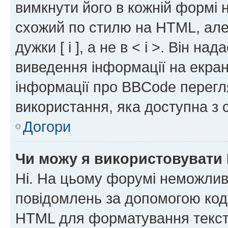
вимкнути його в кожній формі
схожий по стилю на HTML, але 
дужки [ і ], а не в < і >. Він н
виведення інформації на екра
інформації про BBCode перегля
використання, яка доступна з 
Догори
Чи можу я використовувати
Ні. На цьому форумі неможлив
повідомлень за допомогою ко
HTML для форматування тексту