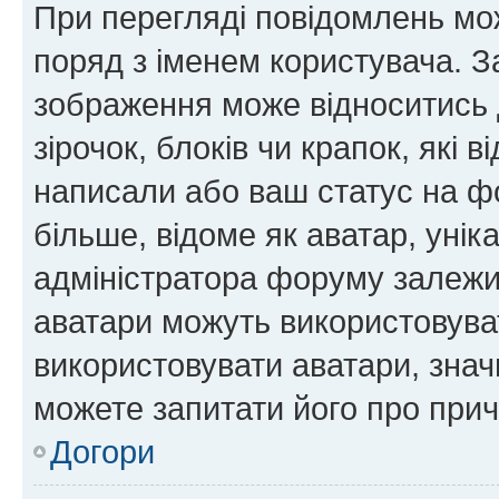
При перегляді повідомлень мо
поряд з іменем користувача. 
зображення може відноситись д
зірочок, блоків чи крапок, які
написали або ваш статус на ф
більше, відоме як аватар, унік
адміністратора форуму залежит
аватари можуть використовува
використовувати аватари, значи
можете запитати його про прич
Догори