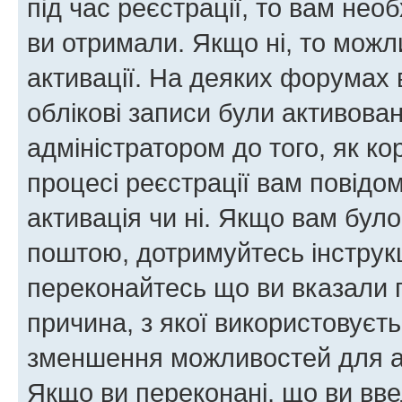
під час реєстрації, то вам необ
ви отримали. Якщо ні, то можл
активації. На деяких форумах 
облікові записи були активова
адміністратором до того, як к
процесі реєстрації вам повідо
активація чи ні. Якщо вам бул
поштою, дотримуйтесь інструкц
переконайтесь що ви вказали 
причина, з якої використовуєть
зменшення можливостей для а
Якщо ви переконані, що ви вве