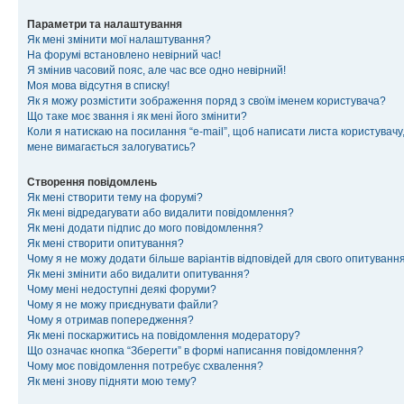
Параметри та налаштування
Як мені змінити мої налаштування?
На форумі встановлено невірний час!
Я змінив часовий пояс, але час все одно невірний!
Моя мова відсутня в списку!
Як я можу розмістити зображення поряд з своїм іменем користувача?
Що таке моє звання і як мені його змінити?
Коли я натискаю на посилання “e-mail”, щоб написати листа користувачу,
мене вимагається залогуватись?
Створення повідомлень
Як мені створити тему на форумі?
Як мені відредагувати або видалити повідомлення?
Як мені додати підпис до мого повідомлення?
Як мені створити опитування?
Чому я не можу додати більше варіантів відповідей для свого опитуванн
Як мені змінити або видалити опитування?
Чому мені недоступні деякі форуми?
Чому я не можу приєднувати файли?
Чому я отримав попередження?
Як мені поскаржитись на повідомлення модератору?
Що означає кнопка “Зберегти” в формі написання повідомлення?
Чому моє повідомлення потребує схвалення?
Як мені знову підняти мою тему?