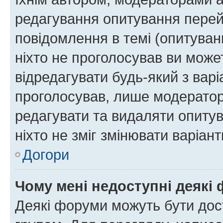
редагування опитування перей
повідомлення в темі (опитуван
ніхто не проголосував ви мож
відредагувати будь-який з варі
проголосував, лише модератор
редагувати та видаляти опитув
ніхто не зміг змінювати варіант
Догори
Чому мені недоступні деякі
Деякі форуми можуть бути до