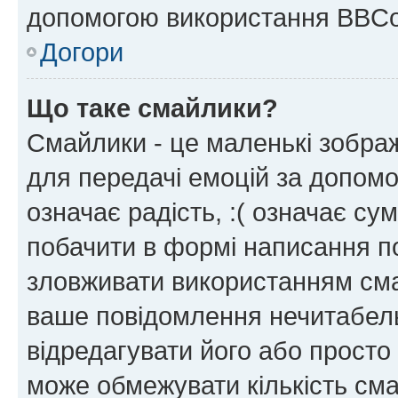
допомогою використання BBCo
Догори
Що таке смайлики?
Смайлики - це маленькі зображ
для передачі емоцій за допомог
означає радість, :( означає су
побачити в формі написання п
зловживати використанням сма
ваше повідомлення нечитабел
відредагувати його або просто
може обмежувати кількість сма