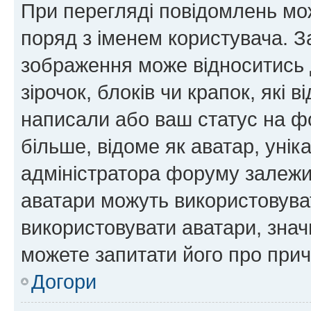
При перегляді повідомлень мо
поряд з іменем користувача. 
зображення може відноситись д
зірочок, блоків чи крапок, які
написали або ваш статус на ф
більше, відоме як аватар, унік
адміністратора форуму залежит
аватари можуть використовува
використовувати аватари, значи
можете запитати його про прич
Догори