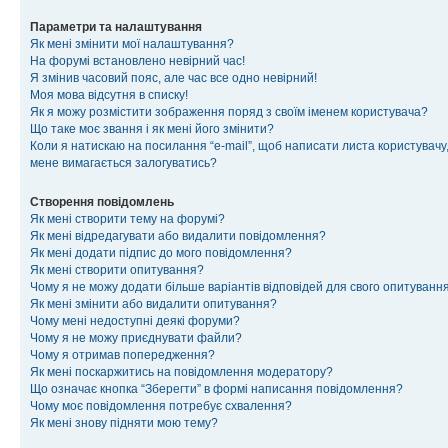
Параметри та налаштування
Як мені змінити мої налаштування?
На форумі встановлено невірний час!
Я змінив часовий пояс, але час все одно невірний!
Моя мова відсутня в списку!
Як я можу розмістити зображення поряд з своїм іменем користувача?
Що таке моє звання і як мені його змінити?
Коли я натискаю на посилання “e-mail”, щоб написати листа користувачу,
мене вимагається залогуватись?
Створення повідомлень
Як мені створити тему на форумі?
Як мені відредагувати або видалити повідомлення?
Як мені додати підпис до мого повідомлення?
Як мені створити опитування?
Чому я не можу додати більше варіантів відповідей для свого опитуванн
Як мені змінити або видалити опитування?
Чому мені недоступні деякі форуми?
Чому я не можу приєднувати файли?
Чому я отримав попередження?
Як мені поскаржитись на повідомлення модератору?
Що означає кнопка “Зберегти” в формі написання повідомлення?
Чому моє повідомлення потребує схвалення?
Як мені знову підняти мою тему?