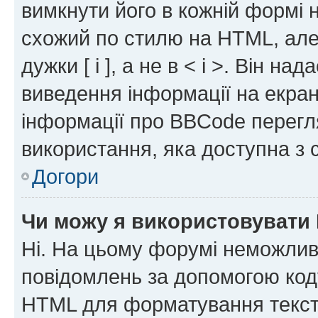
вимкнути його в кожній формі
схожий по стилю на HTML, але 
дужки [ і ], а не в < і >. Він н
виведення інформації на екра
інформації про BBCode перегля
використання, яка доступна з 
Догори
Чи можу я використовувати
Ні. На цьому форумі неможлив
повідомлень за допомогою ко
HTML для форматування тексту