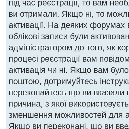
під час реєстрації, то вам необ
ви отримали. Якщо ні, то можл
активації. На деяких форумах 
облікові записи були активова
адміністратором до того, як к
процесі реєстрації вам повідо
активація чи ні. Якщо вам бул
поштою, дотримуйтесь інструкц
переконайтесь що ви вказали 
причина, з якої використовуєть
зменшення можливостей для а
Якщо ви переконані, що ви вве