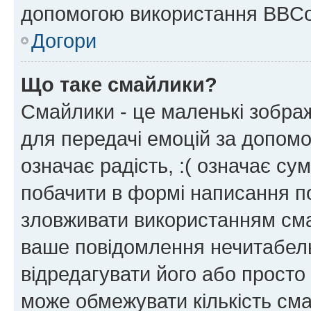
допомогою використання BBCo
Догори
Що таке смайлики?
Смайлики - це маленькі зображ
для передачі емоцій за допомог
означає радість, :( означає су
побачити в формі написання п
зловживати використанням сма
ваше повідомлення нечитабел
відредагувати його або просто
може обмежувати кількість сма