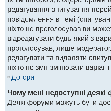
редагування опитування перей
повідомлення в темі (опитуван
ніхто не проголосував ви мож
відредагувати будь-який з варі
проголосував, лише модератор
редагувати та видаляти опитув
ніхто не зміг змінювати варіант
Догори
Чому мені недоступні деякі
Деякі форуми можуть бути до