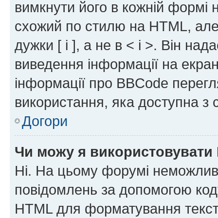
вимкнути його в кожній формі
схожий по стилю на HTML, але 
дужки [ і ], а не в < і >. Він н
виведення інформації на екра
інформації про BBCode перегля
використання, яка доступна з 
Догори
Чи можу я використовувати
Ні. На цьому форумі неможлив
повідомлень за допомогою ко
HTML для форматування тексту