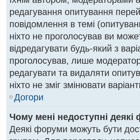
редагування опитування перей
повідомлення в темі (опитуван
ніхто не проголосував ви мож
відредагувати будь-який з варі
проголосував, лише модератор
редагувати та видаляти опитув
ніхто не зміг змінювати варіант
Догори
Чому мені недоступні деякі
Деякі форуми можуть бути до