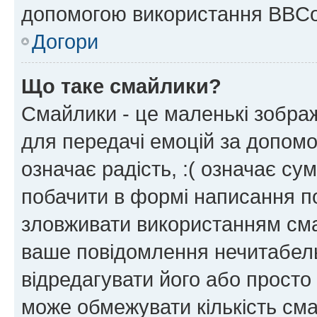
допомогою використання BBCo
Догори
Що таке смайлики?
Смайлики - це маленькі зображ
для передачі емоцій за допомог
означає радість, :( означає су
побачити в формі написання п
зловживати використанням сма
ваше повідомлення нечитабел
відредагувати його або просто
може обмежувати кількість сма