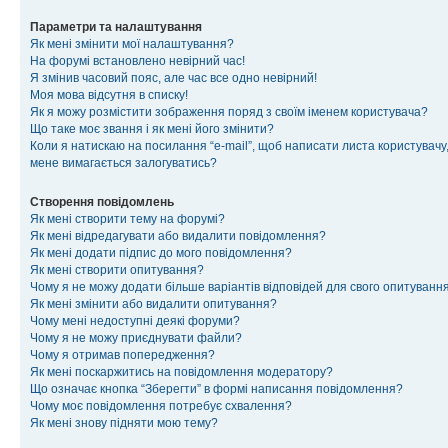
Параметри та налаштування
Як мені змінити мої налаштування?
На форумі встановлено невірний час!
Я змінив часовий пояс, але час все одно невірний!
Моя мова відсутня в списку!
Як я можу розмістити зображення поряд з своїм іменем користувача?
Що таке моє звання і як мені його змінити?
Коли я натискаю на посилання “e-mail”, щоб написати листа користувачу,
мене вимагається залогуватись?
Створення повідомлень
Як мені створити тему на форумі?
Як мені відредагувати або видалити повідомлення?
Як мені додати підпис до мого повідомлення?
Як мені створити опитування?
Чому я не можу додати більше варіантів відповідей для свого опитуванн
Як мені змінити або видалити опитування?
Чому мені недоступні деякі форуми?
Чому я не можу приєднувати файли?
Чому я отримав попередження?
Як мені поскаржитись на повідомлення модератору?
Що означає кнопка “Зберегти” в формі написання повідомлення?
Чому моє повідомлення потребує схвалення?
Як мені знову підняти мою тему?