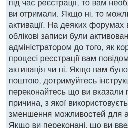
під час реєстрації, то вам необ
ви отримали. Якщо ні, то можл
активації. На деяких форумах 
облікові записи були активова
адміністратором до того, як к
процесі реєстрації вам повідо
активація чи ні. Якщо вам бул
поштою, дотримуйтесь інструкц
переконайтесь що ви вказали 
причина, з якої використовуєть
зменшення можливостей для а
Якщо ви переконані, що ви вве