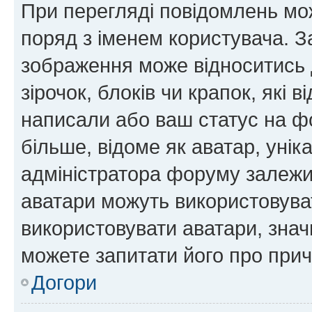
При перегляді повідомлень мо
поряд з іменем користувача. 
зображення може відноситись д
зірочок, блоків чи крапок, які
написали або ваш статус на ф
більше, відоме як аватар, унік
адміністратора форуму залежит
аватари можуть використовува
використовувати аватари, значи
можете запитати його про прич
Догори