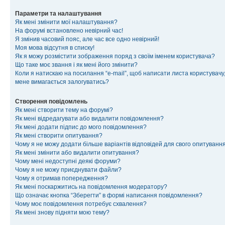
Параметри та налаштування
Як мені змінити мої налаштування?
На форумі встановлено невірний час!
Я змінив часовий пояс, але час все одно невірний!
Моя мова відсутня в списку!
Як я можу розмістити зображення поряд з своїм іменем користувача?
Що таке моє звання і як мені його змінити?
Коли я натискаю на посилання “e-mail”, щоб написати листа користувачу,
мене вимагається залогуватись?
Створення повідомлень
Як мені створити тему на форумі?
Як мені відредагувати або видалити повідомлення?
Як мені додати підпис до мого повідомлення?
Як мені створити опитування?
Чому я не можу додати більше варіантів відповідей для свого опитуванн
Як мені змінити або видалити опитування?
Чому мені недоступні деякі форуми?
Чому я не можу приєднувати файли?
Чому я отримав попередження?
Як мені поскаржитись на повідомлення модератору?
Що означає кнопка “Зберегти” в формі написання повідомлення?
Чому моє повідомлення потребує схвалення?
Як мені знову підняти мою тему?