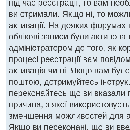
під час реєстрації, то вам необ
ви отримали. Якщо ні, то можл
активації. На деяких форумах 
облікові записи були активова
адміністратором до того, як к
процесі реєстрації вам повідо
активація чи ні. Якщо вам бул
поштою, дотримуйтесь інструкц
переконайтесь що ви вказали 
причина, з якої використовуєть
зменшення можливостей для а
Якщо ви переконані, що ви вве