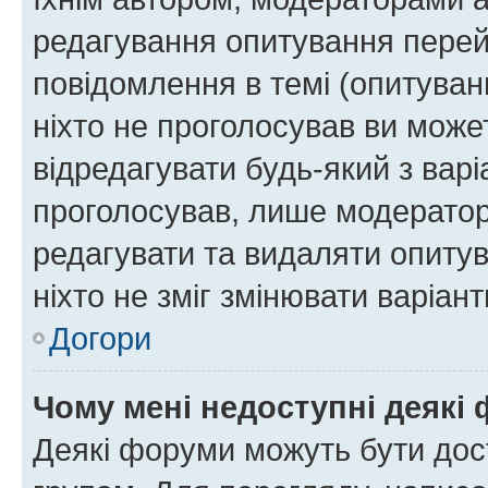
редагування опитування перей
повідомлення в темі (опитуван
ніхто не проголосував ви мож
відредагувати будь-який з варі
проголосував, лише модератор
редагувати та видаляти опитув
ніхто не зміг змінювати варіант
Догори
Чому мені недоступні деякі
Деякі форуми можуть бути до