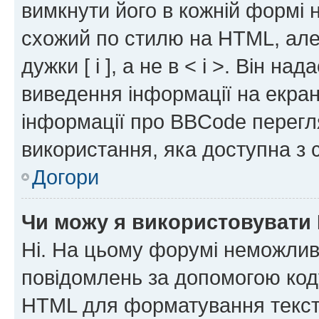
вимкнути його в кожній формі
схожий по стилю на HTML, але 
дужки [ і ], а не в < і >. Він н
виведення інформації на екра
інформації про BBCode перегля
використання, яка доступна з 
Догори
Чи можу я використовувати
Ні. На цьому форумі неможлив
повідомлень за допомогою ко
HTML для форматування тексту