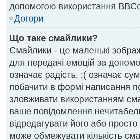
допомогою використання BBCo
Догори
Що таке смайлики?
Смайлики - це маленькі зображ
для передачі емоцій за допомог
означає радість, :( означає су
побачити в формі написання п
зловживати використанням сма
ваше повідомлення нечитабел
відредагувати його або просто
може обмежувати кількість сма