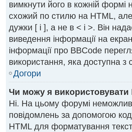
вимкнути його в кожній формі
схожий по стилю на HTML, але 
дужки [ і ], а не в < і >. Він н
виведення інформації на екра
інформації про BBCode перегля
використання, яка доступна з 
Догори
Чи можу я використовувати
Ні. На цьому форумі неможлив
повідомлень за допомогою ко
HTML для форматування тексту