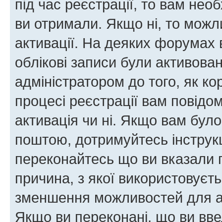
під час реєстрації, то вам необ
ви отримали. Якщо ні, то можл
активації. На деяких форумах 
облікові записи були активова
адміністратором до того, як к
процесі реєстрації вам повідо
активація чи ні. Якщо вам бул
поштою, дотримуйтесь інструкц
переконайтесь що ви вказали 
причина, з якої використовуєть
зменшення можливостей для а
Якщо ви переконані, що ви вве