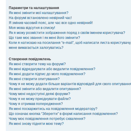
Параметри та налаштування
Як мені змінити мої налаштування?
На форумі встановлено невірний час!
Я змінив часовий пояс, але час все одно невірний!
Моя мова відсутня в списку!
Як я можу розмістити зображення поряд з своїм іменем користувача?
Що таке моє звання і як мені його змінити?
Коли я натискаю на посилання “e-mail”, щоб написати листа користувачу,
мене вимагається залогуватись?
Створення повідомлень
Як мені створити тему на форумі?
Як мені відредагувати або видалити повідомлення?
Як мені додати підпис до мого повідомлення?
Як мені створити опитування?
Чому я не можу додати більше варіантів відповідей для свого опитуванн
Як мені змінити або видалити опитування?
Чому мені недоступні деякі форуми?
Чому я не можу приєднувати файли?
Чому я отримав попередження?
Як мені поскаржитись на повідомлення модератору?
Що означає кнопка “Зберегти” в формі написання повідомлення?
Чому моє повідомлення потребує схвалення?
Як мені знову підняти мою тему?