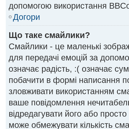
допомогою використання BBCo
Догори
Що таке смайлики?
Смайлики - це маленькі зображ
для передачі емоцій за допомог
означає радість, :( означає су
побачити в формі написання п
зловживати використанням сма
ваше повідомлення нечитабел
відредагувати його або просто
може обмежувати кількість сма