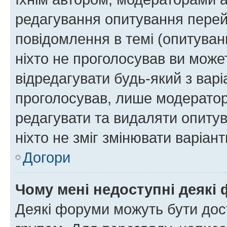
редагування опитування перей
повідомлення в темі (опитуван
ніхто не проголосував ви мож
відредагувати будь-який з варі
проголосував, лише модератор
редагувати та видаляти опитув
ніхто не зміг змінювати варіант
Догори
Чому мені недоступні деякі
Деякі форуми можуть бути до