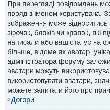
При перегляді повідомлень мо
поряд з іменем користувача. 
зображення може відноситись д
зірочок, блоків чи крапок, які
написали або ваш статус на ф
більше, відоме як аватар, унік
адміністратора форуму залежит
аватари можуть використовува
використовувати аватари, значи
можете запитати його про прич
Догори