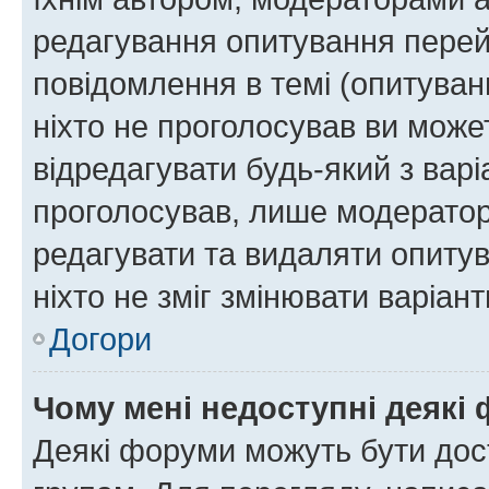
редагування опитування перей
повідомлення в темі (опитуван
ніхто не проголосував ви мож
відредагувати будь-який з варі
проголосував, лише модератор
редагувати та видаляти опитув
ніхто не зміг змінювати варіант
Догори
Чому мені недоступні деякі
Деякі форуми можуть бути до