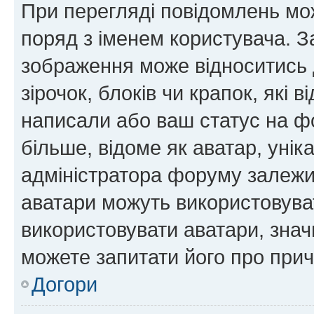
При перегляді повідомлень мо
поряд з іменем користувача. 
зображення може відноситись д
зірочок, блоків чи крапок, які
написали або ваш статус на ф
більше, відоме як аватар, унік
адміністратора форуму залежит
аватари можуть використовува
використовувати аватари, значи
можете запитати його про прич
Догори