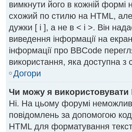
вимкнути його в кожній формі
схожий по стилю на HTML, але 
дужки [ і ], а не в < і >. Він н
виведення інформації на екра
інформації про BBCode перегля
використання, яка доступна з 
Догори
Чи можу я використовувати
Ні. На цьому форумі неможлив
повідомлень за допомогою ко
HTML для форматування тексту