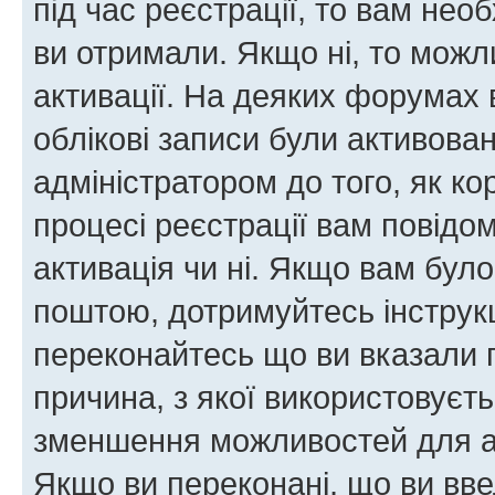
під час реєстрації, то вам необ
ви отримали. Якщо ні, то можл
активації. На деяких форумах 
облікові записи були активова
адміністратором до того, як к
процесі реєстрації вам повідо
активація чи ні. Якщо вам бул
поштою, дотримуйтесь інструкц
переконайтесь що ви вказали 
причина, з якої використовуєть
зменшення можливостей для а
Якщо ви переконані, що ви вве