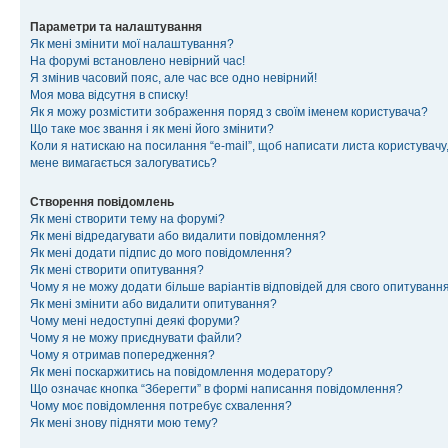
Параметри та налаштування
Як мені змінити мої налаштування?
На форумі встановлено невірний час!
Я змінив часовий пояс, але час все одно невірний!
Моя мова відсутня в списку!
Як я можу розмістити зображення поряд з своїм іменем користувача?
Що таке моє звання і як мені його змінити?
Коли я натискаю на посилання “e-mail”, щоб написати листа користувачу,
мене вимагається залогуватись?
Створення повідомлень
Як мені створити тему на форумі?
Як мені відредагувати або видалити повідомлення?
Як мені додати підпис до мого повідомлення?
Як мені створити опитування?
Чому я не можу додати більше варіантів відповідей для свого опитуванн
Як мені змінити або видалити опитування?
Чому мені недоступні деякі форуми?
Чому я не можу приєднувати файли?
Чому я отримав попередження?
Як мені поскаржитись на повідомлення модератору?
Що означає кнопка “Зберегти” в формі написання повідомлення?
Чому моє повідомлення потребує схвалення?
Як мені знову підняти мою тему?