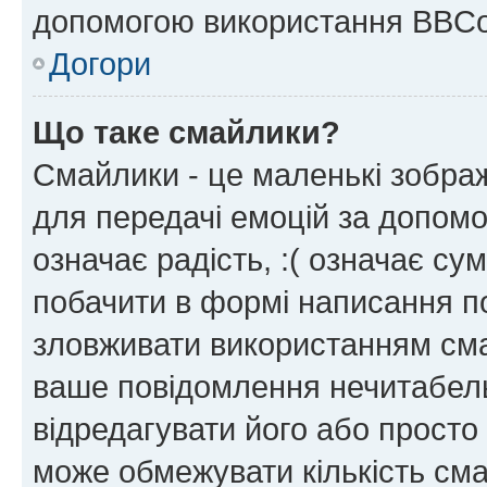
допомогою використання BBCo
Догори
Що таке смайлики?
Смайлики - це маленькі зображ
для передачі емоцій за допомог
означає радість, :( означає су
побачити в формі написання п
зловживати використанням сма
ваше повідомлення нечитабел
відредагувати його або просто
може обмежувати кількість сма