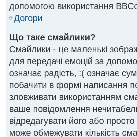
допомогою використання BBCo
Догори
Що таке смайлики?
Смайлики - це маленькі зображ
для передачі емоцій за допомог
означає радість, :( означає су
побачити в формі написання п
зловживати використанням сма
ваше повідомлення нечитабел
відредагувати його або просто
може обмежувати кількість сма