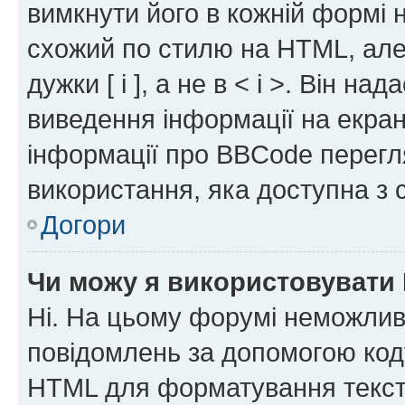
вимкнути його в кожній формі
схожий по стилю на HTML, але 
дужки [ і ], а не в < і >. Він н
виведення інформації на екра
інформації про BBCode перегля
використання, яка доступна з 
Догори
Чи можу я використовувати
Ні. На цьому форумі неможлив
повідомлень за допомогою ко
HTML для форматування тексту