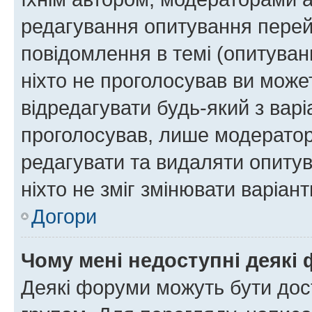
редагування опитування перей
повідомлення в темі (опитуван
ніхто не проголосував ви мож
відредагувати будь-який з варі
проголосував, лише модератор
редагувати та видаляти опитув
ніхто не зміг змінювати варіант
Догори
Чому мені недоступні деякі
Деякі форуми можуть бути до