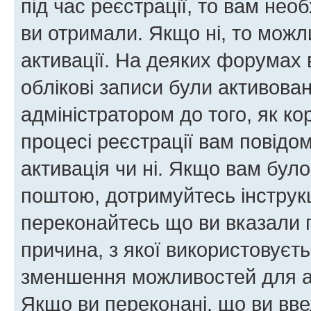
під час реєстрації, то вам необ
ви отримали. Якщо ні, то можл
активації. На деяких форумах 
облікові записи були активова
адміністратором до того, як к
процесі реєстрації вам повідо
активація чи ні. Якщо вам бул
поштою, дотримуйтесь інструкц
переконайтесь що ви вказали 
причина, з якої використовуєть
зменшення можливостей для а
Якщо ви переконані, що ви вве