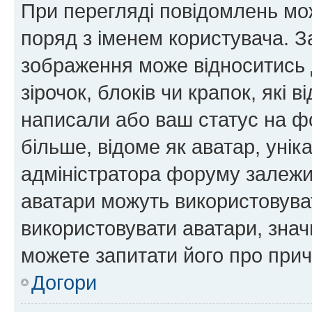
При перегляді повідомлень мо
поряд з іменем користувача. 
зображення може відноситись д
зірочок, блоків чи крапок, які
написали або ваш статус на ф
більше, відоме як аватар, унік
адміністратора форуму залежит
аватари можуть використовува
використовувати аватари, значи
можете запитати його про прич
Догори