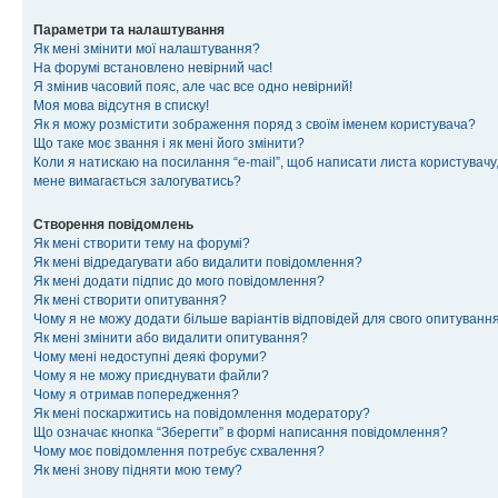
Параметри та налаштування
Як мені змінити мої налаштування?
На форумі встановлено невірний час!
Я змінив часовий пояс, але час все одно невірний!
Моя мова відсутня в списку!
Як я можу розмістити зображення поряд з своїм іменем користувача?
Що таке моє звання і як мені його змінити?
Коли я натискаю на посилання “e-mail”, щоб написати листа користувачу,
мене вимагається залогуватись?
Створення повідомлень
Як мені створити тему на форумі?
Як мені відредагувати або видалити повідомлення?
Як мені додати підпис до мого повідомлення?
Як мені створити опитування?
Чому я не можу додати більше варіантів відповідей для свого опитуванн
Як мені змінити або видалити опитування?
Чому мені недоступні деякі форуми?
Чому я не можу приєднувати файли?
Чому я отримав попередження?
Як мені поскаржитись на повідомлення модератору?
Що означає кнопка “Зберегти” в формі написання повідомлення?
Чому моє повідомлення потребує схвалення?
Як мені знову підняти мою тему?