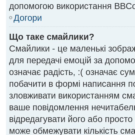
допомогою використання BBCo
Догори
Що таке смайлики?
Смайлики - це маленькі зображ
для передачі емоцій за допомог
означає радість, :( означає су
побачити в формі написання п
зловживати використанням сма
ваше повідомлення нечитабел
відредагувати його або просто
може обмежувати кількість сма