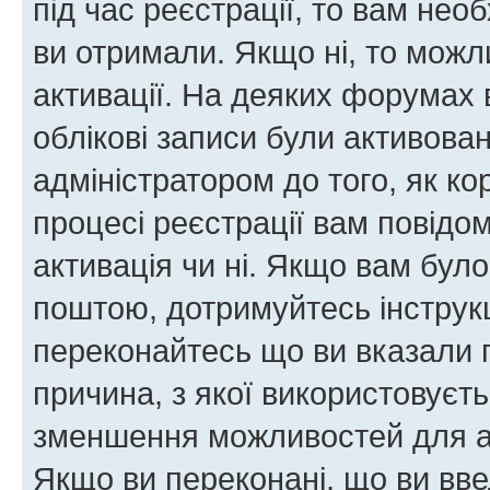
під час реєстрації, то вам необ
ви отримали. Якщо ні, то можл
активації. На деяких форумах 
облікові записи були активова
адміністратором до того, як к
процесі реєстрації вам повідо
активація чи ні. Якщо вам бул
поштою, дотримуйтесь інструкц
переконайтесь що ви вказали 
причина, з якої використовуєть
зменшення можливостей для а
Якщо ви переконані, що ви вве