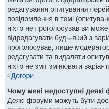
редагування опитування перей
повідомлення в темі (опитуван
ніхто не проголосував ви мож
відредагувати будь-який з варі
проголосував, лише модератор
редагувати та видаляти опитув
ніхто не зміг змінювати варіант
Догори
Чому мені недоступні деякі
Деякі форуми можуть бути до