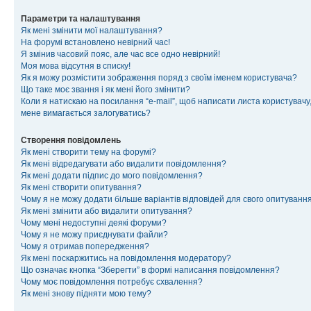
Параметри та налаштування
Як мені змінити мої налаштування?
На форумі встановлено невірний час!
Я змінив часовий пояс, але час все одно невірний!
Моя мова відсутня в списку!
Як я можу розмістити зображення поряд з своїм іменем користувача?
Що таке моє звання і як мені його змінити?
Коли я натискаю на посилання “e-mail”, щоб написати листа користувачу,
мене вимагається залогуватись?
Створення повідомлень
Як мені створити тему на форумі?
Як мені відредагувати або видалити повідомлення?
Як мені додати підпис до мого повідомлення?
Як мені створити опитування?
Чому я не можу додати більше варіантів відповідей для свого опитуванн
Як мені змінити або видалити опитування?
Чому мені недоступні деякі форуми?
Чому я не можу приєднувати файли?
Чому я отримав попередження?
Як мені поскаржитись на повідомлення модератору?
Що означає кнопка “Зберегти” в формі написання повідомлення?
Чому моє повідомлення потребує схвалення?
Як мені знову підняти мою тему?