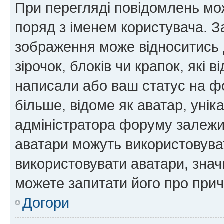
При перегляді повідомлень мо
поряд з іменем користувача. 
зображення може відноситись д
зірочок, блоків чи крапок, які
написали або ваш статус на ф
більше, відоме як аватар, унік
адміністратора форуму залежит
аватари можуть використовува
використовувати аватари, значи
можете запитати його про прич
Догори