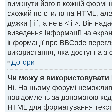
вимкнути його в кожній формі
схожий по стилю на HTML, але 
дужки [ і ], а не в < і >. Він н
виведення інформації на екра
інформації про BBCode перегля
використання, яка доступна з 
Догори
Чи можу я використовувати
Ні. На цьому форумі неможлив
повідомлень за допомогою ко
HTML для форматування тексту