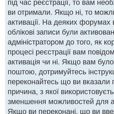
під час реєстрації, то вам необ
ви отримали. Якщо ні, то можл
активації. На деяких форумах 
облікові записи були активова
адміністратором до того, як к
процесі реєстрації вам повідо
активація чи ні. Якщо вам бул
поштою, дотримуйтесь інструкц
переконайтесь що ви вказали 
причина, з якої використовуєть
зменшення можливостей для а
Якщо ви переконані, що ви вве