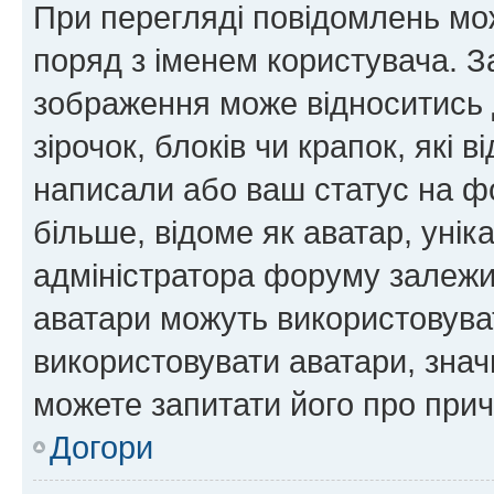
При перегляді повідомлень мо
поряд з іменем користувача. 
зображення може відноситись д
зірочок, блоків чи крапок, які
написали або ваш статус на ф
більше, відоме як аватар, унік
адміністратора форуму залежит
аватари можуть використовува
використовувати аватари, значи
можете запитати його про прич
Догори