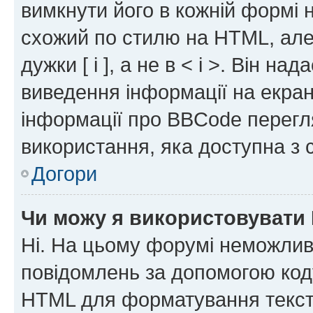
вимкнути його в кожній формі
схожий по стилю на HTML, але 
дужки [ і ], а не в < і >. Він н
виведення інформації на екра
інформації про BBCode перегля
використання, яка доступна з 
Догори
Чи можу я використовувати
Ні. На цьому форумі неможлив
повідомлень за допомогою ко
HTML для форматування тексту