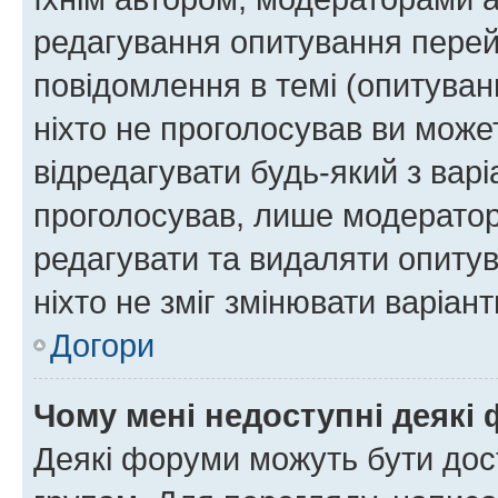
редагування опитування перей
повідомлення в темі (опитуван
ніхто не проголосував ви мож
відредагувати будь-який з варі
проголосував, лише модератор
редагувати та видаляти опитув
ніхто не зміг змінювати варіант
Догори
Чому мені недоступні деякі
Деякі форуми можуть бути до