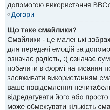
допомогою використання BBCo
Догори
Що таке смайлики?
Смайлики - це маленькі зображ
для передачі емоцій за допомог
означає радість, :( означає су
побачити в формі написання п
зловживати використанням сма
ваше повідомлення нечитабел
відредагувати його або просто
може обмежувати кількість сма