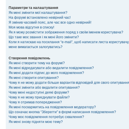
Параметри та налаштування
Як мені змінити мої налаштування?
На форумі встановлено невірний час!
Я змінив часовий пояс, але час все одно невірний!
Моя мова відсутня в списку!
Як я можу розмістити зображення поряд з своїм іменем користувача?
Що таке моє звання і як мені його змінити?
Коли я натискаю на посилання “e-mail”, щоб написати листа користувачу,
мене вимагається залогуватись?
Створення повідомлень
Як мені створити тему на форумі?
Як мені відредагувати або видалити повідомлення?
Як мені додати підпис до мого повідомлення?
Як мені створити опитування?
Чому я не можу додати більше варіантів відповідей для свого опитуванн
Як мені змінити або видалити опитування?
Чому мені недоступні деякі форуми?
Чому я не можу приєднувати файли?
Чому я отримав попередження?
Як мені поскаржитись на повідомлення модератору?
Що означає кнопка “Зберегти” в формі написання повідомлення?
Чому моє повідомлення потребує схвалення?
Як мені знову підняти мою тему?