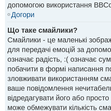
допомогою використання BBCo
Догори
Що таке смайлики?
Смайлики - це маленькі зображ
для передачі емоцій за допомог
означає радість, :( означає су
побачити в формі написання п
зловживати використанням сма
ваше повідомлення нечитабел
відредагувати його або просто
може обмежувати кількість сма