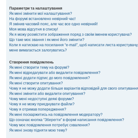
Параметри та налаштування
Як мені змінити мої налаштування?
На форумі встановлено невірний час!
Я змінив часовий пояс, але час все одно невірний!
Моя мова відсутня в списку!
Як я можу розмістити зображення поряд з своїм іменем користувача?
Що таке моє звання і як мені його змінити?
Коли я натискаю на посилання “e-mail”, щоб написати листа користувачу,
мене вимагається залогуватись?
Створення повідомлень
Як мені створити тему на форумі?
Як мені відредагувати або видалити повідомлення?
Як мені додати підпис до мого повідомлення?
Як мені створити опитування?
Чому я не можу додати більше варіантів відповідей для свого опитуванн
Як мені змінити або видалити опитування?
Чому мені недоступні деякі форуми?
Чому я не можу приєднувати файли?
Чому я отримав попередження?
Як мені поскаржитись на повідомлення модератору?
Що означає кнопка “Зберегти” в формі написання повідомлення?
Чому моє повідомлення потребує схвалення?
Як мені знову підняти мою тему?