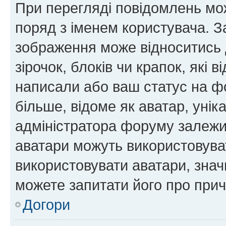
При перегляді повідомлень мо
поряд з іменем користувача. 
зображення може відноситись д
зірочок, блоків чи крапок, які
написали або ваш статус на ф
більше, відоме як аватар, унік
адміністратора форуму залежит
аватари можуть використовува
використовувати аватари, значи
можете запитати його про прич
Догори