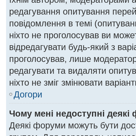
редагування опитування перей
повідомлення в темі (опитуван
ніхто не проголосував ви мож
відредагувати будь-який з варі
проголосував, лише модератор
редагувати та видаляти опитув
ніхто не зміг змінювати варіант
Догори
Чому мені недоступні деякі
Деякі форуми можуть бути до