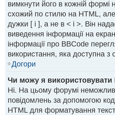
вимкнути його в кожній формі
схожий по стилю на HTML, але 
дужки [ і ], а не в < і >. Він н
виведення інформації на екра
інформації про BBCode перегля
використання, яка доступна з 
Догори
Чи можу я використовувати
Ні. На цьому форумі неможлив
повідомлень за допомогою ко
HTML для форматування тексту