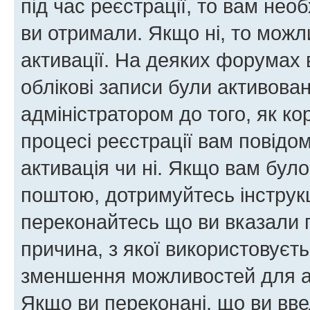
під час реєстрації, то вам необ
ви отримали. Якщо ні, то можл
активації. На деяких форумах 
облікові записи були активова
адміністратором до того, як к
процесі реєстрації вам повідо
активація чи ні. Якщо вам бул
поштою, дотримуйтесь інструкц
переконайтесь що ви вказали 
причина, з якої використовуєть
зменшення можливостей для а
Якщо ви переконані, що ви вве