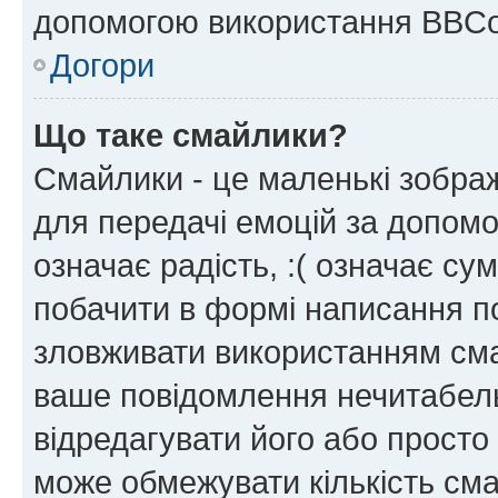
допомогою використання BBCo
Догори
Що таке смайлики?
Смайлики - це маленькі зображ
для передачі емоцій за допомог
означає радість, :( означає су
побачити в формі написання п
зловживати використанням сма
ваше повідомлення нечитабел
відредагувати його або просто
може обмежувати кількість сма