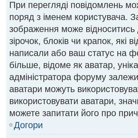
При перегляді повідомлень мо
поряд з іменем користувача. 
зображення може відноситись д
зірочок, блоків чи крапок, які
написали або ваш статус на ф
більше, відоме як аватар, унік
адміністратора форуму залежит
аватари можуть використовува
використовувати аватари, значи
можете запитати його про прич
Догори