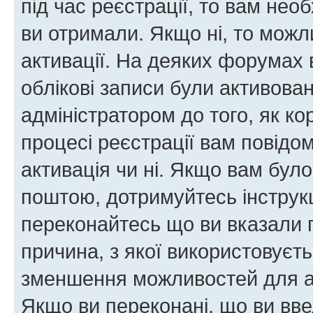
під час реєстрації, то вам необ
ви отримали. Якщо ні, то можл
активації. На деяких форумах 
облікові записи були активова
адміністратором до того, як к
процесі реєстрації вам повідо
активація чи ні. Якщо вам бул
поштою, дотримуйтесь інструкц
переконайтесь що ви вказали 
причина, з якої використовуєть
зменшення можливостей для а
Якщо ви переконані, що ви вве