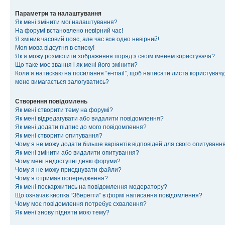
Параметри та налаштування
Як мені змінити мої налаштування?
На форумі встановлено невірний час!
Я змінив часовий пояс, але час все одно невірний!
Моя мова відсутня в списку!
Як я можу розмістити зображення поряд з своїм іменем користувача?
Що таке моє звання і як мені його змінити?
Коли я натискаю на посилання “e-mail”, щоб написати листа користувачу,
мене вимагається залогуватись?
Створення повідомлень
Як мені створити тему на форумі?
Як мені відредагувати або видалити повідомлення?
Як мені додати підпис до мого повідомлення?
Як мені створити опитування?
Чому я не можу додати більше варіантів відповідей для свого опитуванн
Як мені змінити або видалити опитування?
Чому мені недоступні деякі форуми?
Чому я не можу приєднувати файли?
Чому я отримав попередження?
Як мені поскаржитись на повідомлення модератору?
Що означає кнопка “Зберегти” в формі написання повідомлення?
Чому моє повідомлення потребує схвалення?
Як мені знову підняти мою тему?