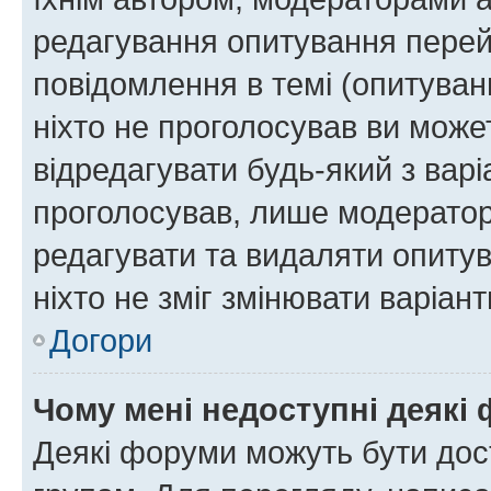
редагування опитування перей
повідомлення в темі (опитуван
ніхто не проголосував ви мож
відредагувати будь-який з варі
проголосував, лише модератор
редагувати та видаляти опитув
ніхто не зміг змінювати варіант
Догори
Чому мені недоступні деякі
Деякі форуми можуть бути до