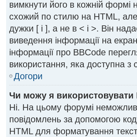
вимкнути його в кожній формі
схожий по стилю на HTML, але 
дужки [ і ], а не в < і >. Він н
виведення інформації на екра
інформації про BBCode перегля
використання, яка доступна з 
Догори
Чи можу я використовувати
Ні. На цьому форумі неможлив
повідомлень за допомогою ко
HTML для форматування тексту