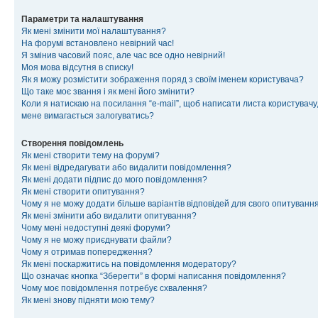
Параметри та налаштування
Як мені змінити мої налаштування?
На форумі встановлено невірний час!
Я змінив часовий пояс, але час все одно невірний!
Моя мова відсутня в списку!
Як я можу розмістити зображення поряд з своїм іменем користувача?
Що таке моє звання і як мені його змінити?
Коли я натискаю на посилання “e-mail”, щоб написати листа користувачу,
мене вимагається залогуватись?
Створення повідомлень
Як мені створити тему на форумі?
Як мені відредагувати або видалити повідомлення?
Як мені додати підпис до мого повідомлення?
Як мені створити опитування?
Чому я не можу додати більше варіантів відповідей для свого опитуванн
Як мені змінити або видалити опитування?
Чому мені недоступні деякі форуми?
Чому я не можу приєднувати файли?
Чому я отримав попередження?
Як мені поскаржитись на повідомлення модератору?
Що означає кнопка “Зберегти” в формі написання повідомлення?
Чому моє повідомлення потребує схвалення?
Як мені знову підняти мою тему?