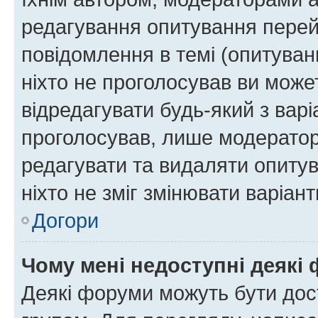
редагування опитування перей
повідомлення в темі (опитуван
ніхто не проголосував ви мож
відредагувати будь-який з варі
проголосував, лише модератор
редагувати та видаляти опитув
ніхто не зміг змінювати варіант
Догори
Чому мені недоступні деякі
Деякі форуми можуть бути до