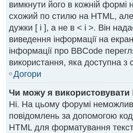
вимкнути його в кожній формі
схожий по стилю на HTML, але 
дужки [ і ], а не в < і >. Він н
виведення інформації на екра
інформації про BBCode перегля
використання, яка доступна з 
Догори
Чи можу я використовувати
Ні. На цьому форумі неможлив
повідомлень за допомогою ко
HTML для форматування тексту