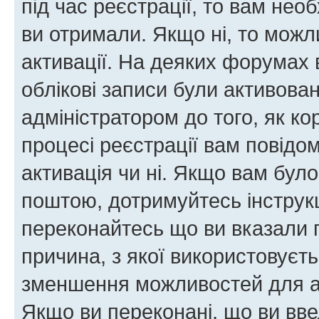
під час реєстрації, то вам необ
ви отримали. Якщо ні, то можл
активації. На деяких форумах 
облікові записи були активова
адміністратором до того, як к
процесі реєстрації вам повідо
активація чи ні. Якщо вам бул
поштою, дотримуйтесь інструкц
переконайтесь що ви вказали 
причина, з якої використовуєть
зменшення можливостей для а
Якщо ви переконані, що ви вве