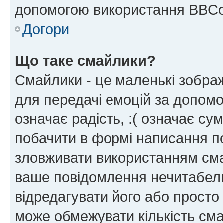
допомогою використання BBCo
Догори
Що таке смайлики?
Смайлики - це маленькі зображ
для передачі емоцій за допомог
означає радість, :( означає су
побачити в формі написання п
зловживати використанням сма
ваше повідомлення нечитабел
відредагувати його або просто
може обмежувати кількість сма