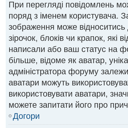
При перегляді повідомлень мо
поряд з іменем користувача. 
зображення може відноситись д
зірочок, блоків чи крапок, які
написали або ваш статус на ф
більше, відоме як аватар, унік
адміністратора форуму залежит
аватари можуть використовува
використовувати аватари, значи
можете запитати його про прич
Догори