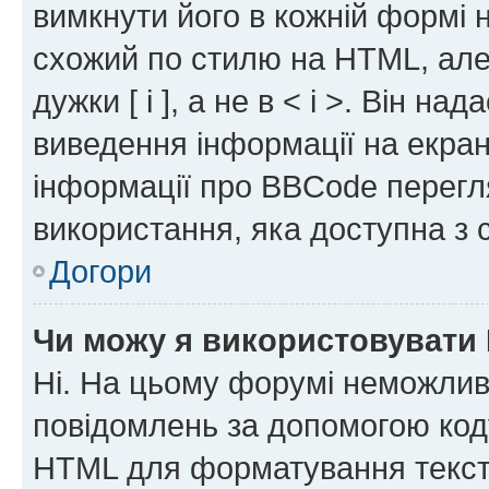
вимкнути його в кожній формі
схожий по стилю на HTML, але 
дужки [ і ], а не в < і >. Він н
виведення інформації на екра
інформації про BBCode перегля
використання, яка доступна з 
Догори
Чи можу я використовувати
Ні. На цьому форумі неможлив
повідомлень за допомогою ко
HTML для форматування тексту