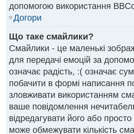
допомогою використання BBCo
Догори
Що таке смайлики?
Смайлики - це маленькі зображ
для передачі емоцій за допомог
означає радість, :( означає су
побачити в формі написання п
зловживати використанням сма
ваше повідомлення нечитабел
відредагувати його або просто
може обмежувати кількість сма