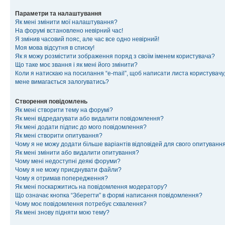
Параметри та налаштування
Як мені змінити мої налаштування?
На форумі встановлено невірний час!
Я змінив часовий пояс, але час все одно невірний!
Моя мова відсутня в списку!
Як я можу розмістити зображення поряд з своїм іменем користувача?
Що таке моє звання і як мені його змінити?
Коли я натискаю на посилання “e-mail”, щоб написати листа користувачу,
мене вимагається залогуватись?
Створення повідомлень
Як мені створити тему на форумі?
Як мені відредагувати або видалити повідомлення?
Як мені додати підпис до мого повідомлення?
Як мені створити опитування?
Чому я не можу додати більше варіантів відповідей для свого опитуванн
Як мені змінити або видалити опитування?
Чому мені недоступні деякі форуми?
Чому я не можу приєднувати файли?
Чому я отримав попередження?
Як мені поскаржитись на повідомлення модератору?
Що означає кнопка “Зберегти” в формі написання повідомлення?
Чому моє повідомлення потребує схвалення?
Як мені знову підняти мою тему?