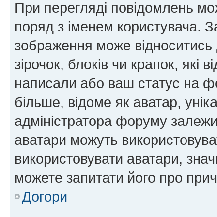
При перегляді повідомлень мо
поряд з іменем користувача. 
зображення може відноситись д
зірочок, блоків чи крапок, які
написали або ваш статус на ф
більше, відоме як аватар, унік
адміністратора форуму залежит
аватари можуть використовува
використовувати аватари, значи
можете запитати його про прич
Догори