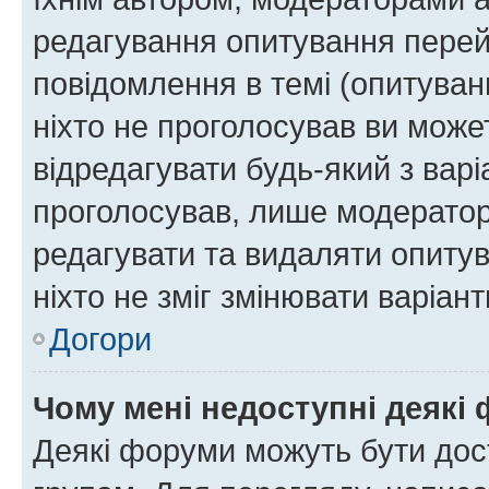
редагування опитування перей
повідомлення в темі (опитуван
ніхто не проголосував ви мож
відредагувати будь-який з варі
проголосував, лише модератор
редагувати та видаляти опитув
ніхто не зміг змінювати варіант
Догори
Чому мені недоступні деякі
Деякі форуми можуть бути до