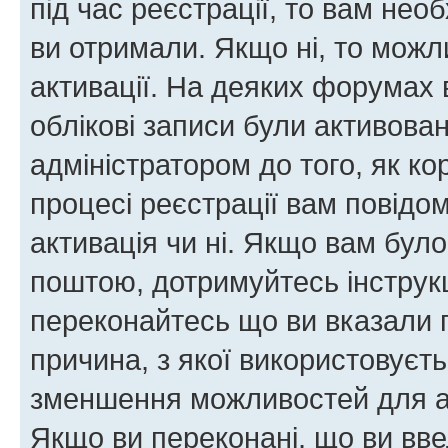
під час реєстрації, то вам необ
ви отримали. Якщо ні, то можл
активації. На деяких форумах 
облікові записи були активова
адміністратором до того, як к
процесі реєстрації вам повідо
активація чи ні. Якщо вам бул
поштою, дотримуйтесь інструкц
переконайтесь що ви вказали 
причина, з якої використовуєть
зменшення можливостей для а
Якщо ви переконані, що ви вве