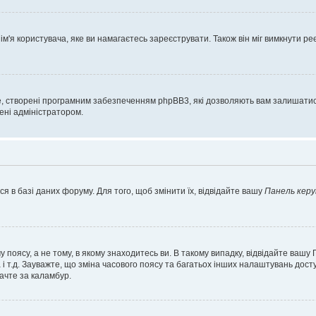
'я користувача, яке ви намагаєтесь зареєструвати. Також він міг вимкнути ре
, створені програмним забезпеченням phpBB3, які дозволяють вам залишатись
нені адміністратором.
я в базі даних форуму. Для того, щоб змінити їх, відвідайте вашу
Панель керу
 поясу, а не тому, в якому знаходитесь ви. В такому випадку, відвідайте вашу
 і т.д. Зауважте, що зміна часового поясу та багатьох інших налаштувань до
ачте за каламбур.