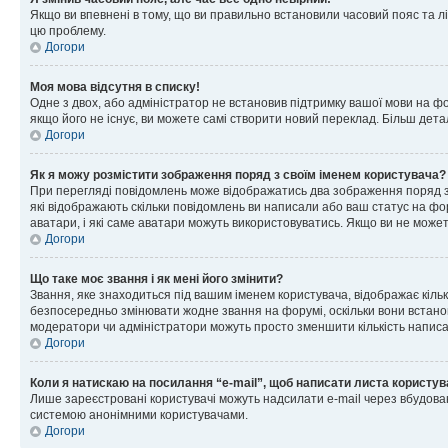
Якщо ви впевнені в тому, що ви правильно встановили часовий пояс та лі
цю проблему.
Догори
Моя мова відсутня в списку!
Одне з двох, або адміністратор не встановив підтримку вашої мови на ф
якщо його не існує, ви можете самі створити новий переклад. Більш дет
Догори
Як я можу розмістити зображення поряд з своїм іменем користувача?
При перегляді повідомлень може відображатись два зображення поряд з і
які відображають скільки повідомлень ви написали або ваш статус на фо
аватари, і які саме аватари можуть використовуватись. Якщо ви не може
Догори
Що таке моє звання і як мені його змінити?
Звання, яке знаходиться під вашим іменем користувача, відображає кільк
безпосередньо змінювати жодне звання на форумі, оскільки вони встано
модератори чи адміністратори можуть просто зменшити кількість напис
Догори
Коли я натискаю на посилання “e-mail”, щоб написати листа користув
Лише зареєстровані користувачі можуть надсилати e-mail через вбудова
системою анонімними користувачами.
Догори