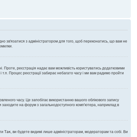
ідно зв'язатися з адміністратором для того, щоб переконатись, що вам не
омилки.
 ні. Проте, реєстрація надає вам можливість користуватись додатковими
 і т.п. Процес реєстрації забирає небагато часу і ми вам радимо пройти
овленого часу. Це запобігає використанню вашого облікового запису
ви заходите на форум з загальнодоступного комп'ютера, наприклад в
оти
Так
, ви будете видимі лише адміністраторам, модераторам та собі. Ви