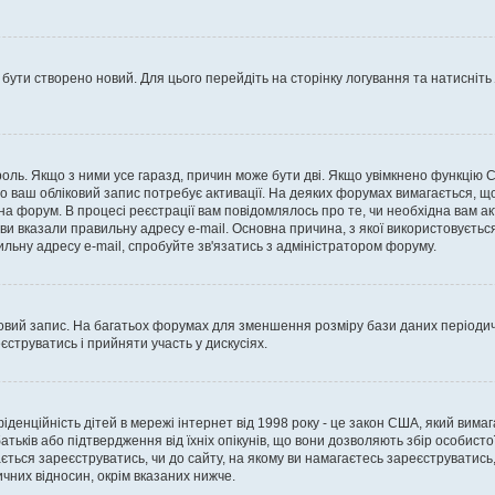
 бути створено новий. Для цього перейдіть на сторінку логування та натисніть
ароль. Якщо з ними усе гаразд, причин може бути дві. Якщо увімкнено функцію
во ваш обліковий запис потребує активації. На деяких форумах вимагається, що
 на форум. В процесі реєстрації вам повідомлялось про те, чи необхідна вам 
ви вказали правильну адресу e-mail. Основна причина, з якої використовуєть
льну адресу e-mail, спробуйте зв'язатись з адміністратором форуму.
вий запис. На багатьох форумах для зменшення розміру бази даних періодично
струватись і прийняти участь у дискусіях.
нфіденційність дітей в мережі інтернет від 1998 року - це закон США, який вима
батьків або підтвердження від їхніх опікунів, що вони дозволяють збір особисто
гається зареєструватись, чи до сайту, на якому ви намагаєтесь зареєструватис
чних відносин, окрім вказаних нижче.