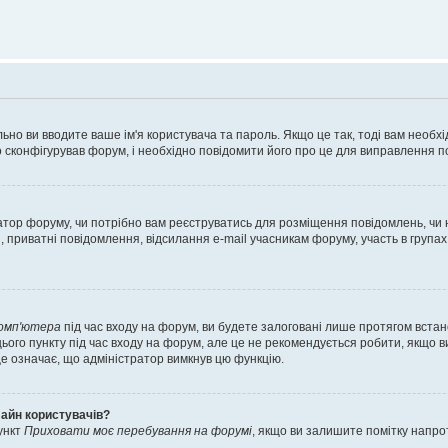
ьно ви вводите ваше ім'я користувача та пароль. Якщо це так, тоді вам необх
 сконфігурував форум, і необхідно повідомити його про це для виправлення п
тратор форуму, чи потрібно вам реєструватись для розміщення повідомлень, чи
, приватні повідомлення, відсилання e-mail учасникам форуму, участь в групах
комп'ютера
під час входу на форум, ви будете залоговані лише протягом встан
ього пункту під час входу на форум, але це не рекомендується робити, якщо 
, це означає, що адміністратор вимкнув цю функцію.
лайн користувачів?
ункт
Приховати моє перебування на форумі
, якщо ви залишите помітку напр