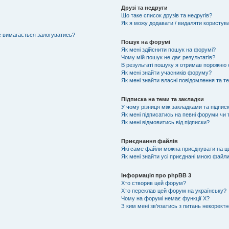
Друзі та недруги
Що таке список друзів та недругів?
Як я можу додавати / видаляти користувач
не вимагається залогуватись?
Пошук на форумі
Як мені здійснити пошук на форумі?
Чому мій пошук не дає результатів?
В результаті пошуку я отримав порожню с
Як мені знайти учасників форуму?
Як мені знайти власні повідомлення та т
Підписка на теми та закладки
У чому різниця між закладками та підпис
Як мені підписатись на певні форуми чи
Як мені відмовитись від підписки?
Приєднання файлів
Які саме файли можна приєднувати на 
Як мені знайти усі приєднані мною файл
Інформація про phpBB 3
Хто створив цей форум?
Хто переклав цей форум на українську?
Чому на форумі немає функції X?
З ким мені зв'язатись з питань некорект