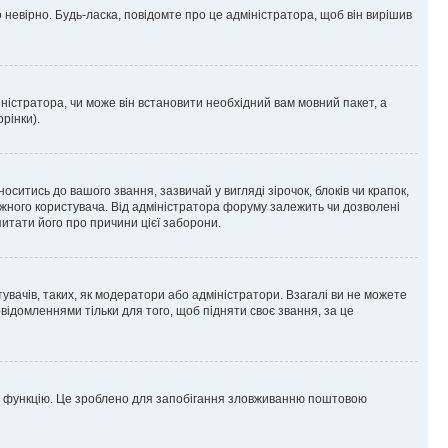
 невірно. Будь-ласка, повідомте про це адміністратора, щоб він вирішив
ністратора, чи може він встановити необхідний вам мовний пакет, а
рінки).
тись до вашого звання, зазвичай у вигляді зірочок, блоків чи крапок,
ожного користувача. Від адміністратора форуму залежить чи дозволені
питати його про причини цієї заборони.
увачів, таких, як модератори або адміністратори. Взагалі ви не можете
ідомленнями тільки для того, щоб підняти своє звання, за це
цю функцію. Це зроблено для запобігання зловживанню поштовою