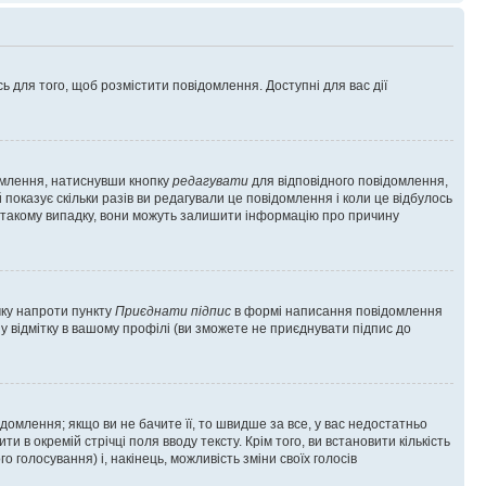
ь для того, щоб розмістити повідомлення. Доступні для вас дії
омлення, натиснувши кнопку
редагувати
для відповідного повідомлення,
показує скільки разів ви редагували це повідомлення і коли це відбулось
 у такому випадку, вони можуть залишити інформацію про причину
чку напроти пункту
Приєднати підпис
в формі написання повідомлення
у відмітку в вашому профілі (ви зможете не приєднувати підпис до
млення; якщо ви не бачите її, то швидше за все, у вас недостатньо
и в окремій стрічці поля вводу тексту. Крім того, ви встановити кількість
о голосування) і, накінець, можливість зміни своїх голосів