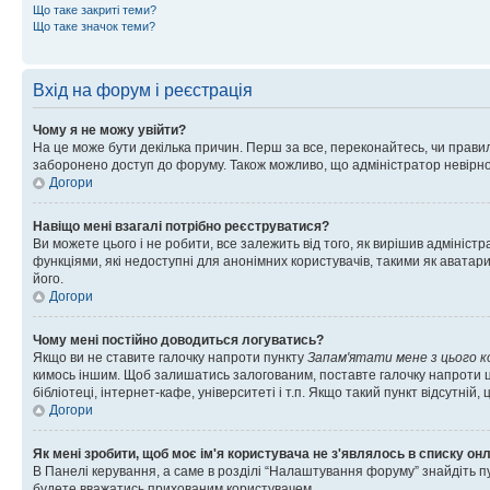
Що таке закриті теми?
Що таке значок теми?
Вхід на форум і реєстрація
Чому я не можу увійти?
На це може бути декілька причин. Перш за все, переконайтесь, чи правил
заборонено доступ до форуму. Також можливо, що адміністратор невірно
Догори
Навіщо мені взагалі потрібно реєструватися?
Ви можете цього і не робити, все залежить від того, як вирішив адмініс
функціями, які недоступні для анонімних користувачів, такими як аватари
його.
Догори
Чому мені постійно доводиться логуватись?
Якщо ви не ставите галочку напроти пункту
Запам'ятати мене з цього 
кимось іншим. Щоб залишатись залогованим, поставте галочку напроти ц
бібліотеці, інтернет-кафе, університеті і т.п. Якщо такий пункт відсутній
Догори
Як мені зробити, щоб моє ім'я користувача не з'являлось в списку он
В Панелі керування, а саме в розділі “Налаштування форуму” знайдіть п
будете вважатись прихованим користувачем.