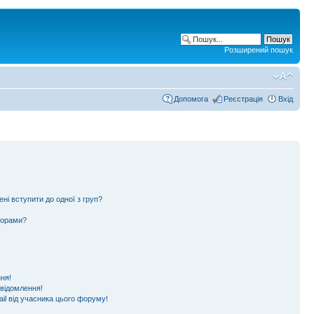
Розширений пошук
Допомога
Реєстрація
Вхід
ені вступити до одної з груп?
ьорами?
ня!
овідомлення!
il від учасника цього форуму!