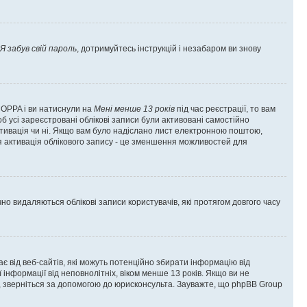
Я забув свій пароль
, дотримуйтесь інструкцій і незабаром ви знову
 COPPA і ви натиснули на
Мені менше 13 років
під час реєстрації, то вам
б усі зареєстровані облікові записи були активовані самостійно
активація чи ні. Якщо вам було надіслано лист електронною поштою,
ся активація облікового запису - це зменшення можливостей для
 видаляються облікові записи користувачів, які протягом довгого часу
гає від веб-сайтів, які можуть потенційно збирати інформацію від
ї інформації від неповнолітніх, віком менше 13 років. Якщо ви не
ь, зверніться за допомогою до юрисконсульта. Зауважте, що phpBB Group