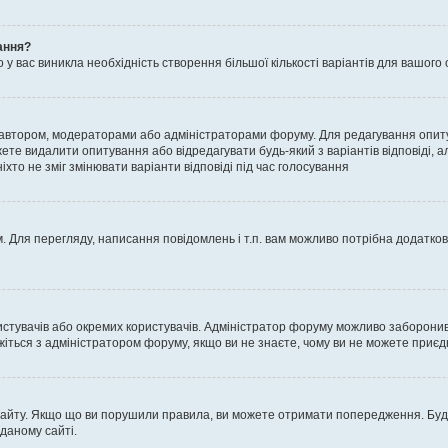
ання?
 вас виникла необхідність створення більшої кількості варіантів для вашого 
м автором, модераторами або адміністраторами форуму. Для редагування опит
жете видалити опитування або відредагувати будь-який з варіантів відповіді,
хто не зміг змінювати варіанти відповіді під час голосування
 Для перегляду, написання повідомлень і т.п. вам можливо потрібна додатко
истувачів або окремих користувачів. Адміністратор форуму можливо заборонив
жіться з адміністратором форуму, якщо ви не знаєте, чому ви не можете приє
сайту. Якщо що ви порушили правила, ви можете отримати попередження. Будь-
даному сайті.