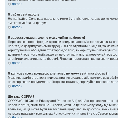
Догори
Я забув свій пароль
Не панікуйте! Хоча ваш пароль не може бути відновлено, вам легко може
зможете увійти на форум.
Догори
Я зареєструвався, але не можу увійти на форум!
Перш за все, перевірте, чи вірно ви вводите ваше ім'я користувача та п
необхідно дотримуватись інструкцій, які ви отримали. Якщо ні, то можли
користувачами або адміністратором до того, як користувач зможе увійти
дотримуйтесь інструкцій, якщо ви не отримали листа, переконайтесь що 
анонімних зловживань на форумі. Якщо ви переконані, що ви ввели прави
Догори
Я колись зареєструвався, але тепер не можу увійти на форум?!
Можливо адміністратор з якихось причин видалив або вимкнув ваш обліко
не створювали повідомлень. Якщо так сталось, спробуйте повторно зареє
Догори
Що таке COPPA?
COPPA (Child Online Privacy and Protection Act) або Акт про захист та ко
неповнолітніх, віком менше 13 років, мати на це письмову згоду від їхніх 
впевнені, чи це може бути застосоване щодо вас, як до особи, яка нама
не може надавати консультацій з юридичних питань і не є об'єктом юриди
Догори