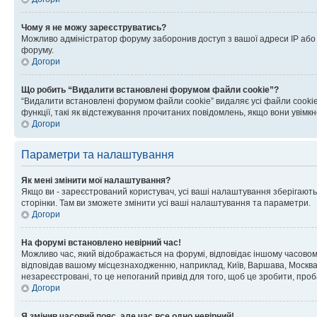
Чому я не можу зареєструватись?
Можливо адміністратор форуму заборонив доступ з вашої адреси IP або ім
форуму.
Догори
Що робить “Видалити встановлені форумом файли cookie”?
“Видалити встановлені форумом файли cookie” видаляє усі файли cookie
функції, такі як відстежування прочитаних повідомлень, якщо вони увімк
Догори
Параметри та налаштування
Як мені змінити мої налаштування?
Якщо ви - зареєстрований користувач, усі ваші налаштування зберігаютьс
сторінки. Там ви зможете змінити усі ваші налаштування та параметри.
Догори
На форумі встановлено невірний час!
Можливо час, який відображається на форумі, відповідає іншому часовому
відповідав вашому місцезнаходженню, наприклад, Київ, Варшава, Москва
незареєстровані, то це непоганий привід для того, щоб це зробити, проб
Догори
Я змінив часовий пояс, але час все одно невірний!