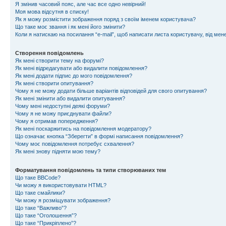
Я змінив часовий пояс, але час все одно невірний!
Моя мова відсутня в списку!
Як я можу розмістити зображення поряд з своїм іменем користувача?
Що таке моє звання і як мені його змінити?
Коли я натискаю на посилання “e-mail”, щоб написати листа користувачу, від ме
Створення повідомлень
Як мені створити тему на форумі?
Як мені відредагувати або видалити повідомлення?
Як мені додати підпис до мого повідомлення?
Як мені створити опитування?
Чому я не можу додати більше варіантів відповідей для свого опитування?
Як мені змінити або видалити опитування?
Чому мені недоступні деякі форуми?
Чому я не можу приєднувати файли?
Чому я отримав попередження?
Як мені поскаржитись на повідомлення модератору?
Що означає кнопка “Зберегти” в формі написання повідомлення?
Чому моє повідомлення потребує схвалення?
Як мені знову підняти мою тему?
Форматування повідомлень та типи створюваних тем
Що таке BBCode?
Чи можу я використовувати HTML?
Що таке смайлики?
Чи можу я розміщувати зображення?
Що таке “Важливо”?
Що таке “Оголошення”?
Що таке “Прикріплено”?