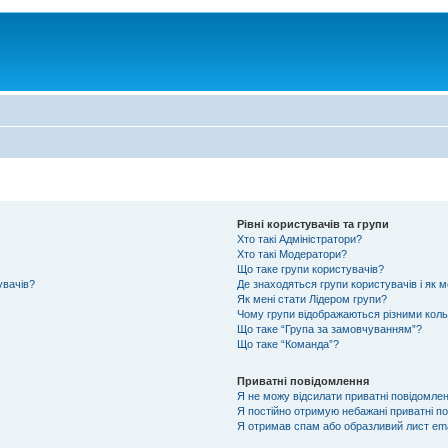
Рівні користувачів та групи
Хто такі Адміністратори?
Хто такі Модератори?
Що таке групи користувачів?
увачів?
Де знаходяться групи користувачів і як м
Як мені стати Лідером групи?
Чому групи відображаються різними кол
Що таке “Група за замовчуванням”?
Що таке “Команда”?
Приватні повідомлення
Я не можу відсилати приватні повідомлен
Я постійно отримую небажані приватні п
Я отримав спам або образливий лист ema