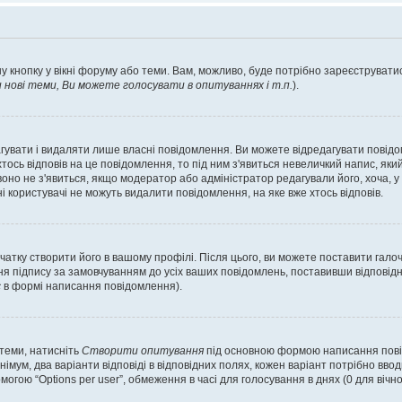
у кнопку у вікні форуму або теми. Вам, можливо, буде потрібно зареєструватис
ові теми, Ви можете голосувати в опитуваннях і т.п.
).
гувати і видаляти лише власні повідомлення. Ви можете відредагувати повід
сь відповів на це повідомлення, то під ним з'явиться невеличкий напис, який 
 воно не з'явиться, якщо модератор або адміністратор редагували його, хоча,
і користувачі не можуть видалити повідомлення, на яке вже хтось відповів.
чатку створити його в вашому профілі. Після цього, ви можете поставити гало
я підпису за замовчуванням до усіх ваших повідомлень, поставивши відповідн
с
в формі написання повідомлення).
 теми, натисніть
Створити опитування
під основною формою написання повідо
мум, два варіанти відповіді в відповідних полях, кожен варіант потрібно вводит
могою “Options per user”, обмеження в часі для голосування в днях (0 для вічног