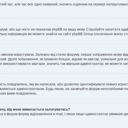
тній час, але час все одно невірний, значить годинник на сервері налаштовано
орумі, або ще ніхто не переклав phpBB на вашу мову. Спробуйте запитати адмі
альну інформацію ви можете знайти на сайті phpBB Group (посилання внизу сто
менем користувача. Залежно від стилю форуму, перше зображення може відноси
румі. Друге зображення, як правило більше, відоме як аватар, унікальне для к
те використовувати аватари, значить так вирішив адміністратор, ви можете за
ість повідомлень, яку ви написали, або дозволяє ідентифікувати певних корист
влюються адміністратором. Будь-ласка, не засмічуйте форум непотрібними пов
аних вами повідомлень.
ачу, від мене вимагається залогуватись?
ну в форум форму відправлення e-mail, і лише якщо адміністратор увімкнув 