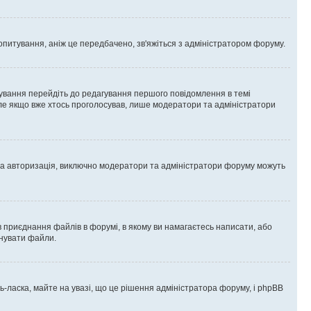
опитування, аніж це передбачено, зв'яжіться з адміністратором форуму.
ування перейдіть до редагування першого повідомлення в темі
 але якщо вже хтось проголосував, лише модератори та адміністратори
ва авторизація, виключно модератори та адміністратори форуму можуть
 приєднання файлів в форумі, в якому ви намагаєтесь написати, або
днувати файли.
ласка, майте на увазі, що це рішення адміністратора форуму, і phpBB