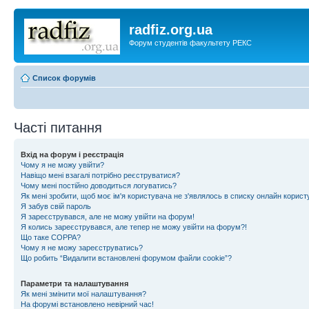
radfiz.org.ua
Форум студентів факультету РЕКС
Список форумів
Часті питання
Вхід на форум і реєстрація
Чому я не можу увійти?
Навіщо мені взагалі потрібно реєструватися?
Чому мені постійно доводиться логуватись?
Як мені зробити, щоб моє ім'я користувача не з'являлось в списку онлайн корист
Я забув свій пароль
Я зареєструвався, але не можу увійти на форум!
Я колись зареєструвався, але тепер не можу увійти на форум?!
Що таке COPPA?
Чому я не можу зареєструватись?
Що робить “Видалити встановлені форумом файли cookie”?
Параметри та налаштування
Як мені змінити мої налаштування?
На форумі встановлено невірний час!