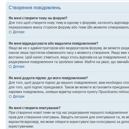
Створення повідомлень
Як мені створити тему на форумі?
Для того щоб створити нову тему в одному з форумів, натисніть відповідн
перераховано внизу сторінок форуму або теми (
Ви можете створювати н
Догори
Як мені відредагувати або видалити повідомлення?
Якщо ви не є адміністратором або модератором форуму, ви можете реда
інколи лише протягом обмеженого часу з моменту створення. Якщо вже хто
востаннє. Цей напис з'явиться, якщо хтось відповів на це повідомлення;
редагування повідомлення та зроблені зміни. Майте на увазі, що звичайн
Догори
Як мені додати підпис до мого повідомлення?
Для того, щоб додати підпис до вашого повідомлення, вам необхідно спо
для того, щоб підпис приєднався. Також ви можете встановити приєднанн
окремих повідомлень, знявши відмітку напроти пункту
Приєднати підпи
Догори
Як мені створити опитування?
При створенні нової теми чи під час редагування першого повідомлення
прав для створення опитувань. Введіть питання для опитування та, як міні
варіантів відповіді, які може обирати користувачі при голосуванні за допо
користувачами.