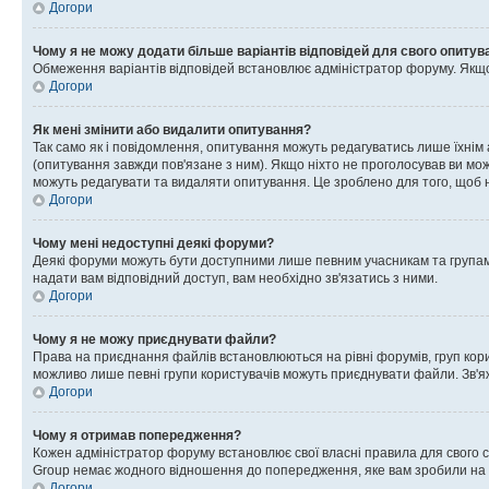
Догори
Чому я не можу додати більше варіантів відповідей для свого опитув
Обмеження варіантів відповідей встановлює адміністратор форуму. Якщо у
Догори
Як мені змінити або видалити опитування?
Так само як і повідомлення, опитування можуть редагуватись лише їхні
(опитування завжди пов'язане з ним). Якщо ніхто не проголосував ви мо
можуть редагувати та видаляти опитування. Це зроблено для того, щоб ні
Догори
Чому мені недоступні деякі форуми?
Деякі форуми можуть бути доступними лише певним учасникам та групам.
надати вам відповідний доступ, вам необхідно зв'язатись з ними.
Догори
Чому я не можу приєднувати файли?
Права на приєднання файлів встановлюються на рівні форумів, груп кор
можливо лише певні групи користувачів можуть приєднувати файли. Зв'я
Догори
Чому я отримав попередження?
Кожен адміністратор форуму встановлює свої власні правила для свого 
Group немає жодного відношення до попередження, яке вам зробили на 
Догори