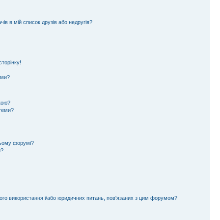
ів в мій список друзів або недругів?
торінку!
еми?
кою?
 теми?
цьому форумі?
и?
ного використання і/або юридичних питань, пов'язаних з цим форумом?