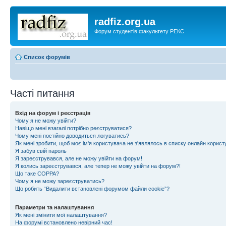
radfiz.org.ua
Форум студентів факультету РЕКС
Список форумів
Часті питання
Вхід на форум і реєстрація
Чому я не можу увійти?
Навіщо мені взагалі потрібно реєструватися?
Чому мені постійно доводиться логуватись?
Як мені зробити, щоб моє ім'я користувача не з'являлось в списку онлайн корист
Я забув свій пароль
Я зареєструвався, але не можу увійти на форум!
Я колись зареєструвався, але тепер не можу увійти на форум?!
Що таке COPPA?
Чому я не можу зареєструватись?
Що робить “Видалити встановлені форумом файли cookie”?
Параметри та налаштування
Як мені змінити мої налаштування?
На форумі встановлено невірний час!