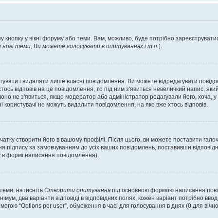
у кнопку у вікні форуму або теми. Вам, можливо, буде потрібно зареєструватис
ові теми, Ви можете голосувати в опитуваннях і т.п.
).
гувати і видаляти лише власні повідомлення. Ви можете відредагувати повід
сь відповів на це повідомлення, то під ним з'явиться невеличкий напис, який 
 воно не з'явиться, якщо модератор або адміністратор редагували його, хоча,
і користувачі не можуть видалити повідомлення, на яке вже хтось відповів.
чатку створити його в вашому профілі. Після цього, ви можете поставити гало
я підпису за замовчуванням до усіх ваших повідомлень, поставивши відповідн
с
в формі написання повідомлення).
 теми, натисніть
Створити опитування
під основною формою написання повідо
мум, два варіанти відповіді в відповідних полях, кожен варіант потрібно вводит
могою “Options per user”, обмеження в часі для голосування в днях (0 для вічног