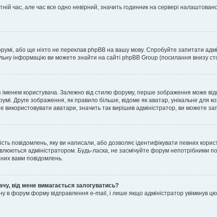
тній час, але час все одно невірний, значить годинник на сервері налаштовано
орумі, або ще ніхто не переклав phpBB на вашу мову. Спробуйте запитати адмі
альну інформацію ви можете знайти на сайті phpBB Group (посилання внизу сто
менем користувача. Залежно від стилю форуму, перше зображення може відноси
румі. Друге зображення, як правило більше, відоме як аватар, унікальне для к
те використовувати аватари, значить так вирішив адміністратор, ви можете за
ість повідомлень, яку ви написали, або дозволяє ідентифікувати певних корист
влюються адміністратором. Будь-ласка, не засмічуйте форум непотрібними пов
аних вами повідомлень.
ачу, від мене вимагається залогуватись?
ну в форум форму відправлення e-mail, і лише якщо адміністратор увімкнув 