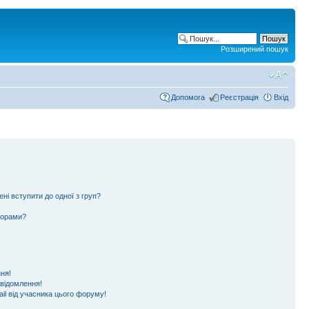
Розширений пошук
Допомога
Реєстрація
Вхід
ені вступити до одної з груп?
ьорами?
ня!
овідомлення!
il від учасника цього форуму!