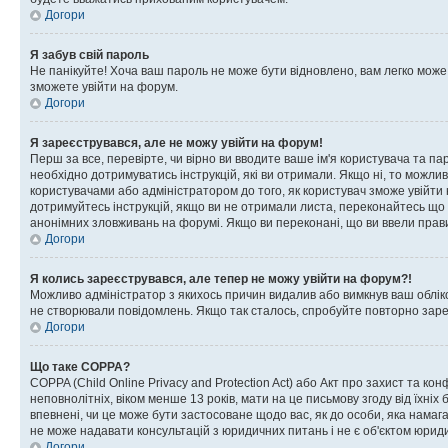
Догори
Я забув свій пароль
Не панікуйте! Хоча ваш пароль не може бути відновлено, вам легко може
зможете увійти на форум.
Догори
Я зареєструвався, але не можу увійти на форум!
Перш за все, перевірте, чи вірно ви вводите ваше ім'я користувача та п
необхідно дотримуватись інструкцій, які ви отримали. Якщо ні, то можли
користувачами або адміністратором до того, як користувач зможе увійти
дотримуйтесь інструкцій, якщо ви не отримали листа, переконайтесь що 
анонімних зловживань на форумі. Якщо ви переконані, що ви ввели прави
Догори
Я колись зареєструвався, але тепер не можу увійти на форум?!
Можливо адміністратор з якихось причин видалив або вимкнув ваш обліко
не створювали повідомлень. Якщо так сталось, спробуйте повторно зареє
Догори
Що таке COPPA?
COPPA (Child Online Privacy and Protection Act) або Акт про захист та ко
неповнолітніх, віком менше 13 років, мати на це письмову згоду від їхніх 
впевнені, чи це може бути застосоване щодо вас, як до особи, яка нама
не може надавати консультацій з юридичних питань і не є об'єктом юриди
Догори