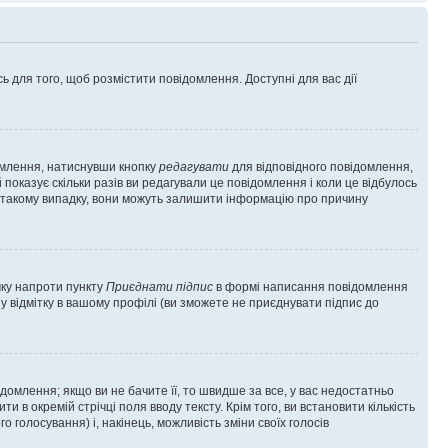
ь для того, щоб розмістити повідомлення. Доступні для вас дії
омлення, натиснувши кнопку
редагувати
для відповідного повідомлення,
показує скільки разів ви редагували це повідомлення і коли це відбулось
 у такому випадку, вони можуть залишити інформацію про причину
чку напроти пункту
Приєднати підпис
в формі написання повідомлення
у відмітку в вашому профілі (ви зможете не приєднувати підпис до
млення; якщо ви не бачите її, то швидше за все, у вас недостатньо
и в окремій стрічці поля вводу тексту. Крім того, ви встановити кількість
о голосування) і, накінець, можливість зміни своїх голосів