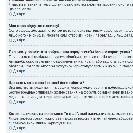
Якщо ви впевнені в тому, що ви правильно встановили часовий пояс та лі
цю проблему.
Догори
Моя мова відсутня в списку!
Одне з двох, або адміністратор не встановив підтримку вашої мови на ф
якщо його не існує, ви можете самі створити новий переклад. Більш дет
Догори
Як я можу розмістити зображення поряд з своїм іменем користувача?
При перегляді повідомлень може відображатись два зображення поряд з і
які відображають скільки повідомлень ви написали або ваш статус на фо
аватари, і які саме аватари можуть використовуватись. Якщо ви не може
Догори
Що таке моє звання і як мені його змінити?
Звання, яке знаходиться під вашим іменем користувача, відображає кільк
безпосередньо змінювати жодне звання на форумі, оскільки вони встано
модератори чи адміністратори можуть просто зменшити кількість напис
Догори
Коли я натискаю на посилання “e-mail”, щоб написати листа користув
Лише зареєстровані користувачі можуть надсилати e-mail через вбудова
системою анонімними користувачами.
Догори