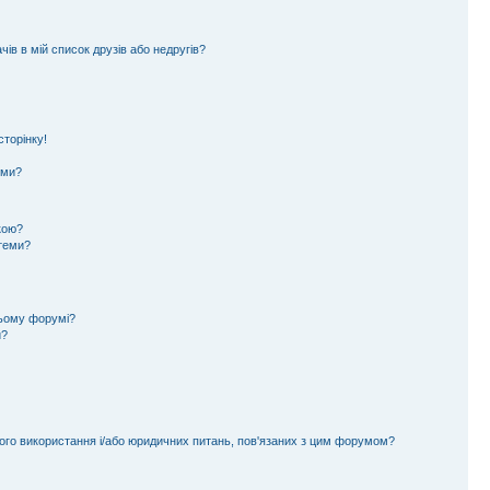
ів в мій список друзів або недругів?
торінку!
еми?
кою?
 теми?
цьому форумі?
и?
ного використання і/або юридичних питань, пов'язаних з цим форумом?