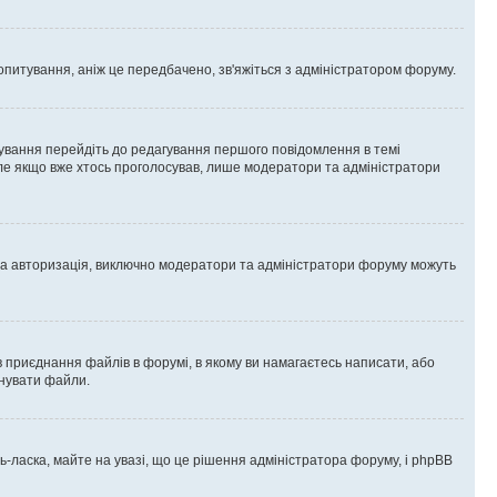
опитування, аніж це передбачено, зв'яжіться з адміністратором форуму.
ування перейдіть до редагування першого повідомлення в темі
 але якщо вже хтось проголосував, лише модератори та адміністратори
ва авторизація, виключно модератори та адміністратори форуму можуть
 приєднання файлів в форумі, в якому ви намагаєтесь написати, або
днувати файли.
ласка, майте на увазі, що це рішення адміністратора форуму, і phpBB