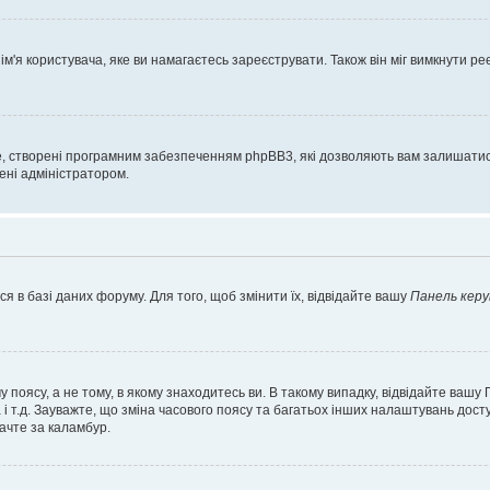
'я користувача, яке ви намагаєтесь зареєструвати. Також він міг вимкнути ре
, створені програмним забезпеченням phpBB3, які дозволяють вам залишатись
нені адміністратором.
я в базі даних форуму. Для того, щоб змінити їх, відвідайте вашу
Панель керу
 поясу, а не тому, в якому знаходитесь ви. В такому випадку, відвідайте вашу
 і т.д. Зауважте, що зміна часового поясу та багатьох інших налаштувань до
ачте за каламбур.