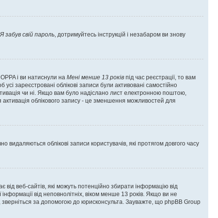
Я забув свій пароль
, дотримуйтесь інструкцій і незабаром ви знову
 COPPA і ви натиснули на
Мені менше 13 років
під час реєстрації, то вам
б усі зареєстровані облікові записи були активовані самостійно
активація чи ні. Якщо вам було надіслано лист електронною поштою,
ся активація облікового запису - це зменшення можливостей для
 видаляються облікові записи користувачів, які протягом довгого часу
гає від веб-сайтів, які можуть потенційно збирати інформацію від
ї інформації від неповнолітніх, віком менше 13 років. Якщо ви не
ь, зверніться за допомогою до юрисконсульта. Зауважте, що phpBB Group