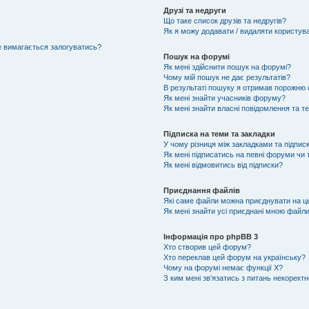
Друзі та недруги
Що таке список друзів та недругів?
Як я можу додавати / видаляти користувач
не вимагається залогуватись?
Пошук на форумі
Як мені здійснити пошук на форумі?
Чому мій пошук не дає результатів?
В результаті пошуку я отримав порожню с
Як мені знайти учасників форуму?
Як мені знайти власні повідомлення та т
Підписка на теми та закладки
У чому різниця між закладками та підпис
Як мені підписатись на певні форуми чи
Як мені відмовитись від підписки?
Приєднання файлів
Які саме файли можна приєднувати на 
Як мені знайти усі приєднані мною файл
Інформація про phpBB 3
Хто створив цей форум?
Хто переклав цей форум на українську?
Чому на форумі немає функції X?
З ким мені зв'язатись з питань некорект