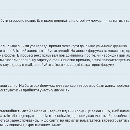
 бути створено новий. Для цього перейдіть на сторінку логування та натисніть
ароль. Якщо з ними усе гаразд, причин може бути дві. Якщо увімкнено функцію
во ваш обліковий запис потребує активації. На деяких форумах вимагається, що
 на форум. В процесі реєстрації вам повідомлялось про те, чи необхідна вам 
ви вказали правильну адресу e-mail. Основна причина, з якої використовуєть
льну адресу e-mail, спробуйте зв'язатись з адміністратором форуму.
вий запис. На багатьох форумах для зменшення розміру бази даних періодично
струватись і прийняти участь у дискусіях.
нфіденційність дітей в мережі інтернет від 1998 року - це закон США, який вима
батьків або підтвердження від їхніх опікунів, що вони дозволяють збір особисто
гається зареєструватись, чи до сайту, на якому ви намагаєтесь зареєструватис
чних відносин, окрім вказаних нижче.