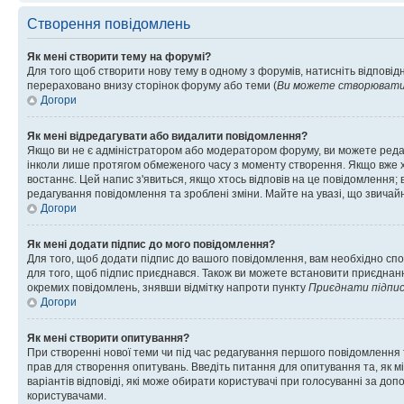
Створення повідомлень
Як мені створити тему на форумі?
Для того щоб створити нову тему в одному з форумів, натисніть відповідн
перераховано внизу сторінок форуму або теми (
Ви можете створювати н
Догори
Як мені відредагувати або видалити повідомлення?
Якщо ви не є адміністратором або модератором форуму, ви можете реда
інколи лише протягом обмеженого часу з моменту створення. Якщо вже хто
востаннє. Цей напис з'явиться, якщо хтось відповів на це повідомлення;
редагування повідомлення та зроблені зміни. Майте на увазі, що звичайн
Догори
Як мені додати підпис до мого повідомлення?
Для того, щоб додати підпис до вашого повідомлення, вам необхідно спо
для того, щоб підпис приєднався. Також ви можете встановити приєднанн
окремих повідомлень, знявши відмітку напроти пункту
Приєднати підпи
Догори
Як мені створити опитування?
При створенні нової теми чи під час редагування першого повідомлення
прав для створення опитувань. Введіть питання для опитування та, як міні
варіантів відповіді, які може обирати користувачі при голосуванні за допо
користувачами.