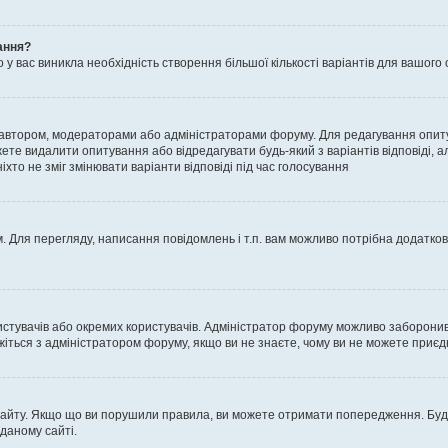
ання?
 вас виникла необхідність створення більшої кількості варіантів для вашого 
м автором, модераторами або адміністраторами форуму. Для редагування опит
жете видалити опитування або відредагувати будь-який з варіантів відповіді,
хто не зміг змінювати варіанти відповіді під час голосування
 Для перегляду, написання повідомлень і т.п. вам можливо потрібна додатко
истувачів або окремих користувачів. Адміністратор форуму можливо заборонив
жіться з адміністратором форуму, якщо ви не знаєте, чому ви не можете приє
сайту. Якщо що ви порушили правила, ви можете отримати попередження. Будь-
даному сайті.