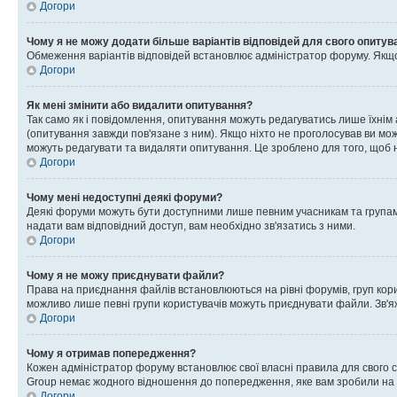
Догори
Чому я не можу додати більше варіантів відповідей для свого опитув
Обмеження варіантів відповідей встановлює адміністратор форуму. Якщо у
Догори
Як мені змінити або видалити опитування?
Так само як і повідомлення, опитування можуть редагуватись лише їхні
(опитування завжди пов'язане з ним). Якщо ніхто не проголосував ви мо
можуть редагувати та видаляти опитування. Це зроблено для того, щоб ні
Догори
Чому мені недоступні деякі форуми?
Деякі форуми можуть бути доступними лише певним учасникам та групам.
надати вам відповідний доступ, вам необхідно зв'язатись з ними.
Догори
Чому я не можу приєднувати файли?
Права на приєднання файлів встановлюються на рівні форумів, груп кор
можливо лише певні групи користувачів можуть приєднувати файли. Зв'я
Догори
Чому я отримав попередження?
Кожен адміністратор форуму встановлює свої власні правила для свого 
Group немає жодного відношення до попередження, яке вам зробили на 
Догори