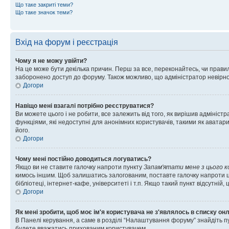
Що таке закриті теми?
Що таке значок теми?
Вхід на форум і реєстрація
Чому я не можу увійти?
На це може бути декілька причин. Перш за все, переконайтесь, чи правил
заборонено доступ до форуму. Також можливо, що адміністратор невірно
Догори
Навіщо мені взагалі потрібно реєструватися?
Ви можете цього і не робити, все залежить від того, як вирішив адмініс
функціями, які недоступні для анонімних користувачів, такими як аватари
його.
Догори
Чому мені постійно доводиться логуватись?
Якщо ви не ставите галочку напроти пункту
Запам'ятати мене з цього 
кимось іншим. Щоб залишатись залогованим, поставте галочку напроти ц
бібліотеці, інтернет-кафе, університеті і т.п. Якщо такий пункт відсутній
Догори
Як мені зробити, щоб моє ім'я користувача не з'являлось в списку он
В Панелі керування, а саме в розділі “Налаштування форуму” знайдіть п
будете вважатись прихованим користувачем.