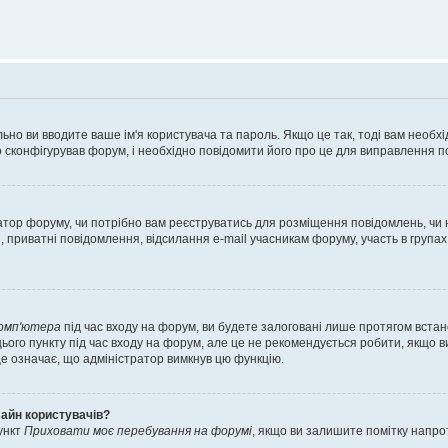
ьно ви вводите ваше ім'я користувача та пароль. Якщо це так, тоді вам необх
 сконфігурував форум, і необхідно повідомити його про це для виправлення п
тратор форуму, чи потрібно вам реєструватись для розміщення повідомлень, чи
, приватні повідомлення, відсилання e-mail учасникам форуму, участь в групах
комп'ютера
під час входу на форум, ви будете залоговані лише протягом встан
ього пункту під час входу на форум, але це не рекомендується робити, якщо 
, це означає, що адміністратор вимкнув цю функцію.
лайн користувачів?
ункт
Приховати моє перебування на форумі
, якщо ви залишите помітку напр