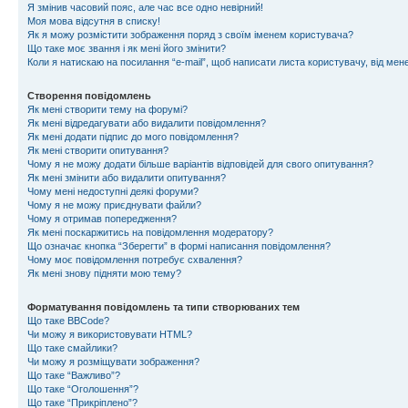
Я змінив часовий пояс, але час все одно невірний!
Моя мова відсутня в списку!
Як я можу розмістити зображення поряд з своїм іменем користувача?
Що таке моє звання і як мені його змінити?
Коли я натискаю на посилання “e-mail”, щоб написати листа користувачу, від ме
Створення повідомлень
Як мені створити тему на форумі?
Як мені відредагувати або видалити повідомлення?
Як мені додати підпис до мого повідомлення?
Як мені створити опитування?
Чому я не можу додати більше варіантів відповідей для свого опитування?
Як мені змінити або видалити опитування?
Чому мені недоступні деякі форуми?
Чому я не можу приєднувати файли?
Чому я отримав попередження?
Як мені поскаржитись на повідомлення модератору?
Що означає кнопка “Зберегти” в формі написання повідомлення?
Чому моє повідомлення потребує схвалення?
Як мені знову підняти мою тему?
Форматування повідомлень та типи створюваних тем
Що таке BBCode?
Чи можу я використовувати HTML?
Що таке смайлики?
Чи можу я розміщувати зображення?
Що таке “Важливо”?
Що таке “Оголошення”?
Що таке “Прикріплено”?