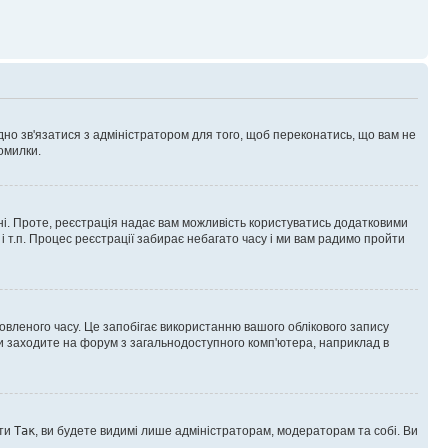
ідно зв'язатися з адміністратором для того, щоб переконатись, що вам не
омилки.
 ні. Проте, реєстрація надає вам можливість користуватись додатковими
 і т.п. Процес реєстрації забирає небагато часу і ми вам радимо пройти
овленого часу. Це запобігає використанню вашого облікового запису
ви заходите на форум з загальнодоступного комп'ютера, наприклад в
оти
Так
, ви будете видимі лише адміністраторам, модераторам та собі. Ви