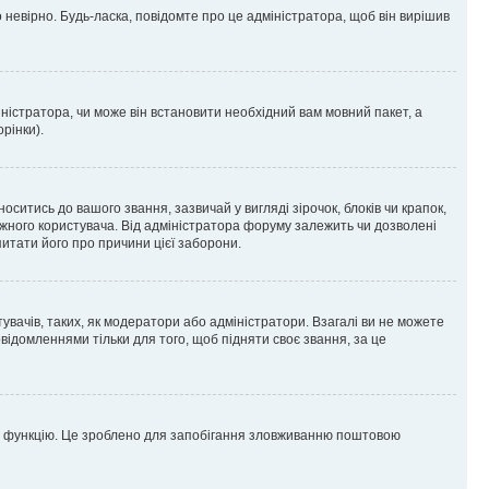
 невірно. Будь-ласка, повідомте про це адміністратора, щоб він вирішив
ністратора, чи може він встановити необхідний вам мовний пакет, а
рінки).
тись до вашого звання, зазвичай у вигляді зірочок, блоків чи крапок,
ожного користувача. Від адміністратора форуму залежить чи дозволені
питати його про причини цієї заборони.
увачів, таких, як модератори або адміністратори. Взагалі ви не можете
ідомленнями тільки для того, щоб підняти своє звання, за це
цю функцію. Це зроблено для запобігання зловживанню поштовою