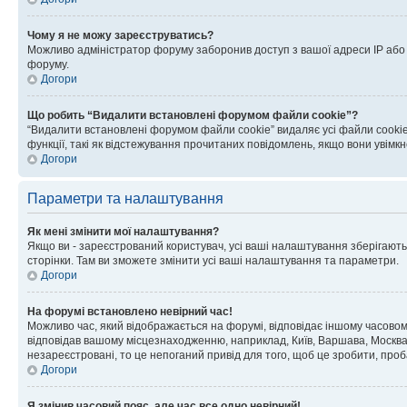
Чому я не можу зареєструватись?
Можливо адміністратор форуму заборонив доступ з вашої адреси IP або ім
форуму.
Догори
Що робить “Видалити встановлені форумом файли cookie”?
“Видалити встановлені форумом файли cookie” видаляє усі файли cookie
функції, такі як відстежування прочитаних повідомлень, якщо вони увімк
Догори
Параметри та налаштування
Як мені змінити мої налаштування?
Якщо ви - зареєстрований користувач, усі ваші налаштування зберігаютьс
сторінки. Там ви зможете змінити усі ваші налаштування та параметри.
Догори
На форумі встановлено невірний час!
Можливо час, який відображається на форумі, відповідає іншому часовому
відповідав вашому місцезнаходженню, наприклад, Київ, Варшава, Москва
незареєстровані, то це непоганий привід для того, щоб це зробити, проб
Догори
Я змінив часовий пояс, але час все одно невірний!