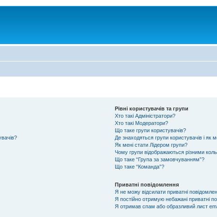
Рівні користувачів та групи
Хто такі Адміністратори?
Хто такі Модератори?
Що таке групи користувачів?
увачів?
Де знаходяться групи користувачів і як м
Як мені стати Лідером групи?
Чому групи відображаються різними кол
Що таке “Група за замовчуванням”?
Що таке “Команда”?
Приватні повідомлення
Я не можу відсилати приватні повідомлен
Я постійно отримую небажані приватні п
Я отримав спам або образливий лист ema