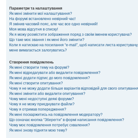
Параметри та налаштування
Як мені змінити мої налаштування?
На форумі встановлено невірний час!
Я змінив часовий пояс, але час все одно невірний!
Моя мова відсутня в списку!
Як я можу розмістити зображення поряд з своїм іменем користувача?
Що таке моє звання і як мені його змінити?
Коли я натискаю на посилання “e-mail”, щоб написати листа користувачу,
мене вимагається залогуватись?
Створення повідомлень
Як мені створити тему на форумі?
Як мені відредагувати або видалити повідомлення?
Як мені додати підпис до мого повідомлення?
Як мені створити опитування?
Чому я не можу додати більше варіантів відповідей для свого опитуванн
Як мені змінити або видалити опитування?
Чому мені недоступні деякі форуми?
Чому я не можу приєднувати файли?
Чому я отримав попередження?
Як мені поскаржитись на повідомлення модератору?
Що означає кнопка “Зберегти” в формі написання повідомлення?
Чому моє повідомлення потребує схвалення?
Як мені знову підняти мою тему?