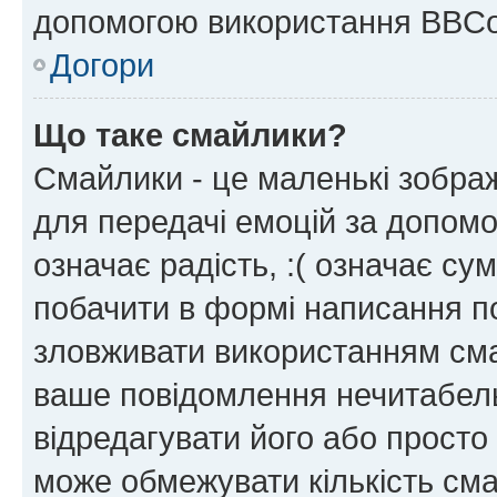
допомогою використання BBCo
Догори
Що таке смайлики?
Смайлики - це маленькі зображ
для передачі емоцій за допомог
означає радість, :( означає су
побачити в формі написання п
зловживати використанням сма
ваше повідомлення нечитабел
відредагувати його або просто
може обмежувати кількість сма