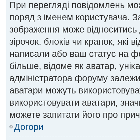
При перегляді повідомлень мо
поряд з іменем користувача. 
зображення може відноситись д
зірочок, блоків чи крапок, які
написали або ваш статус на ф
більше, відоме як аватар, унік
адміністратора форуму залежит
аватари можуть використовува
використовувати аватари, значи
можете запитати його про прич
Догори