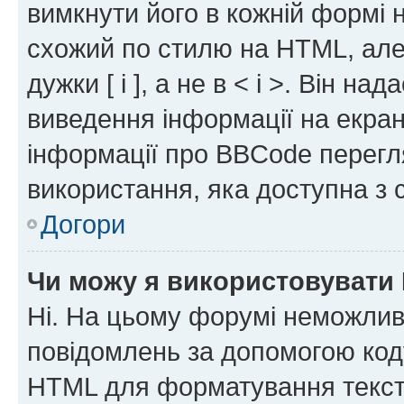
вимкнути його в кожній формі
схожий по стилю на HTML, але 
дужки [ і ], а не в < і >. Він н
виведення інформації на екра
інформації про BBCode перегля
використання, яка доступна з 
Догори
Чи можу я використовувати
Ні. На цьому форумі неможлив
повідомлень за допомогою ко
HTML для форматування тексту