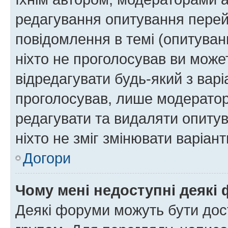
редагування опитування перей
повідомлення в темі (опитуван
ніхто не проголосував ви мож
відредагувати будь-який з варі
проголосував, лише модератор
редагувати та видаляти опитув
ніхто не зміг змінювати варіант
Догори
Чому мені недоступні деякі
Деякі форуми можуть бути до