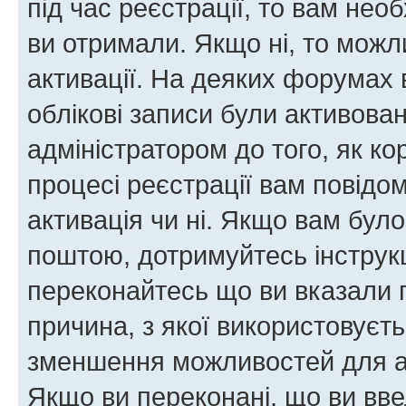
під час реєстрації, то вам необ
ви отримали. Якщо ні, то можл
активації. На деяких форумах 
облікові записи були активова
адміністратором до того, як к
процесі реєстрації вам повідо
активація чи ні. Якщо вам бул
поштою, дотримуйтесь інструкц
переконайтесь що ви вказали 
причина, з якої використовуєть
зменшення можливостей для а
Якщо ви переконані, що ви вве