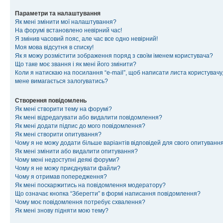
Параметри та налаштування
Як мені змінити мої налаштування?
На форумі встановлено невірний час!
Я змінив часовий пояс, але час все одно невірний!
Моя мова відсутня в списку!
Як я можу розмістити зображення поряд з своїм іменем користувача?
Що таке моє звання і як мені його змінити?
Коли я натискаю на посилання “e-mail”, щоб написати листа користувачу,
мене вимагається залогуватись?
Створення повідомлень
Як мені створити тему на форумі?
Як мені відредагувати або видалити повідомлення?
Як мені додати підпис до мого повідомлення?
Як мені створити опитування?
Чому я не можу додати більше варіантів відповідей для свого опитуванн
Як мені змінити або видалити опитування?
Чому мені недоступні деякі форуми?
Чому я не можу приєднувати файли?
Чому я отримав попередження?
Як мені поскаржитись на повідомлення модератору?
Що означає кнопка “Зберегти” в формі написання повідомлення?
Чому моє повідомлення потребує схвалення?
Як мені знову підняти мою тему?