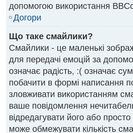
допомогою використання BBCo
Догори
Що таке смайлики?
Смайлики - це маленькі зображ
для передачі емоцій за допомог
означає радість, :( означає су
побачити в формі написання п
зловживати використанням сма
ваше повідомлення нечитабел
відредагувати його або просто
може обмежувати кількість сма