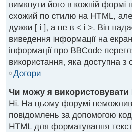
вимкнути його в кожній формі
схожий по стилю на HTML, але 
дужки [ і ], а не в < і >. Він н
виведення інформації на екра
інформації про BBCode перегля
використання, яка доступна з 
Догори
Чи можу я використовувати
Ні. На цьому форумі неможлив
повідомлень за допомогою ко
HTML для форматування тексту