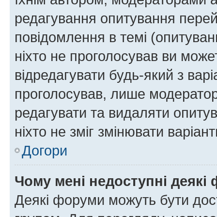
редагування опитування перей
повідомлення в темі (опитуван
ніхто не проголосував ви мож
відредагувати будь-який з варі
проголосував, лише модератор
редагувати та видаляти опитув
ніхто не зміг змінювати варіант
Догори
Чому мені недоступні деякі
Деякі форуми можуть бути до