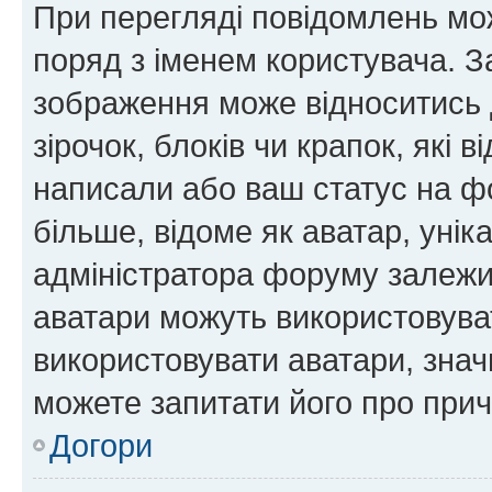
При перегляді повідомлень мо
поряд з іменем користувача. 
зображення може відноситись д
зірочок, блоків чи крапок, які
написали або ваш статус на ф
більше, відоме як аватар, унік
адміністратора форуму залежит
аватари можуть використовува
використовувати аватари, значи
можете запитати його про прич
Догори