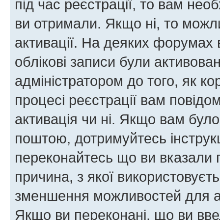
під час реєстрації, то вам необ
ви отримали. Якщо ні, то можл
активації. На деяких форумах 
облікові записи були активова
адміністратором до того, як к
процесі реєстрації вам повідо
активація чи ні. Якщо вам бул
поштою, дотримуйтесь інструкц
переконайтесь що ви вказали 
причина, з якої використовуєть
зменшення можливостей для а
Якщо ви переконані, що ви вве