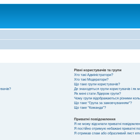
Рівні користувачів та групи
Хто такі Адміністратори?
Хто такі Модератори?
Що таке групи користувачів?
увачів?
Де знаходяться групи користувачів і як м
Як мені стати Лідером групи?
Чому групи відображаються різними кол
Що таке “Група за замовчуванням”?
Що таке “Команда”?
Приватні повідомлення
Я не можу відсилати приватні повідомлен
Я постійно отримую небажані приватні п
Я отримав спам або образливий лист ema