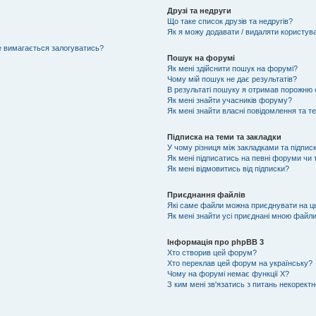
Друзі та недруги
Що таке список друзів та недругів?
Як я можу додавати / видаляти користувач
не вимагається залогуватись?
Пошук на форумі
Як мені здійснити пошук на форумі?
Чому мій пошук не дає результатів?
В результаті пошуку я отримав порожню с
Як мені знайти учасників форуму?
Як мені знайти власні повідомлення та т
Підписка на теми та закладки
У чому різниця між закладками та підпис
Як мені підписатись на певні форуми чи
Як мені відмовитись від підписки?
Приєднання файлів
Які саме файли можна приєднувати на 
Як мені знайти усі приєднані мною файл
Інформація про phpBB 3
Хто створив цей форум?
Хто переклав цей форум на українську?
Чому на форумі немає функції X?
З ким мені зв'язатись з питань некорект