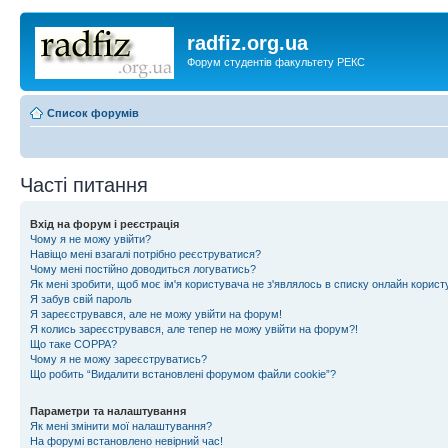
radfiz.org.ua
Форум студентів факультету РЕКС
Список форумів
Часті питання
Вхід на форум і реєстрація
Чому я не можу увійти?
Навіщо мені взагалі потрібно реєструватися?
Чому мені постійно доводиться логуватись?
Як мені зробити, щоб моє ім'я користувача не з'являлось в списку онлайн корист
Я забув свій пароль
Я зареєструвався, але не можу увійти на форум!
Я колись зареєструвався, але тепер не можу увійти на форум?!
Що таке COPPA?
Чому я не можу зареєструватись?
Що робить “Видалити встановлені форумом файли cookie”?
Параметри та налаштування
Як мені змінити мої налаштування?
На форумі встановлено невірний час!