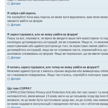
Догори
Я забув свій пароль
Не панікуйте! Хоча ваш пароль не може бути відновлено, вам легко може
зможете увійти на форум.
Догори
Я зареєструвався, але не можу увійти на форум!
Перш за все, перевірте, чи вірно ви вводите ваше ім'я користувача та п
необхідно дотримуватись інструкцій, які ви отримали. Якщо ні, то можли
користувачами або адміністратором до того, як користувач зможе увійти
дотримуйтесь інструкцій, якщо ви не отримали листа, переконайтесь що 
анонімних зловживань на форумі. Якщо ви переконані, що ви ввели прави
Догори
Я колись зареєструвався, але тепер не можу увійти на форум?!
Можливо адміністратор з якихось причин видалив або вимкнув ваш обліко
не створювали повідомлень. Якщо так сталось, спробуйте повторно зареє
Догори
Що таке COPPA?
COPPA (Child Online Privacy and Protection Act) або Акт про захист та ко
неповнолітніх, віком менше 13 років, мати на це письмову згоду від їхніх 
впевнені, чи це може бути застосоване щодо вас, як до особи, яка нама
не може надавати консультацій з юридичних питань і не є об'єктом юриди
Догори