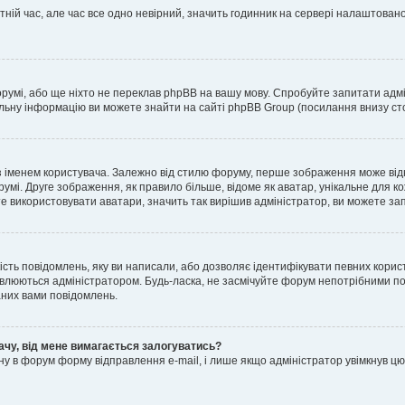
тній час, але час все одно невірний, значить годинник на сервері налаштовано
орумі, або ще ніхто не переклав phpBB на вашу мову. Спробуйте запитати адмі
альну інформацію ви можете знайти на сайті phpBB Group (посилання внизу сто
менем користувача. Залежно від стилю форуму, перше зображення може відноси
румі. Друге зображення, як правило більше, відоме як аватар, унікальне для к
те використовувати аватари, значить так вирішив адміністратор, ви можете за
ість повідомлень, яку ви написали, або дозволяє ідентифікувати певних корист
влюються адміністратором. Будь-ласка, не засмічуйте форум непотрібними пов
аних вами повідомлень.
ачу, від мене вимагається залогуватись?
ну в форум форму відправлення e-mail, і лише якщо адміністратор увімкнув 