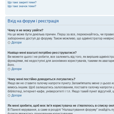
Що таке закриті теми?
Що таке значок теми?
Вхід на форум і реєстрація
Чому я не можу увійти?
На це може бути декілька причин. Перш за все, переконайтесь, чи правил
заборонено доступ до форуму. Також можливо, що адміністратор невірно
Догори
Навіщо мені взагалі потрібно реєструватися?
Ви можете цього і не робити, все залежить від того, як вирішив адмініс
функціями, які недоступні для анонімних користувачів, такими як аватари
його.
Догори
Чому мені постійно доводиться логуватись?
Якщо ви не ставите галочку напроти пункту
Запам'ятати мене з цього 
кимось іншим. Щоб залишатись залогованим, поставте галочку напроти ц
бібліотеці, інтернет-кафе, університеті і т.п. Якщо такий пункт відсутній
Догори
Як мені зробити, щоб моє ім'я користувача не з'являлось в списку он
В Панелі керування, а саме в розділі “Налаштування форуму” знайдіть п
будете вважатись прихованим користувачем.