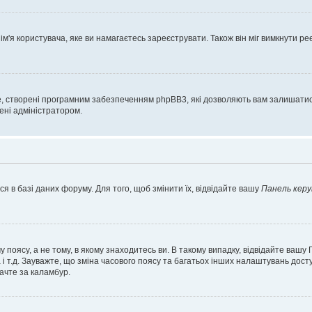
'я користувача, яке ви намагаєтесь зареєструвати. Також він міг вимкнути ре
, створені програмним забезпеченням phpBB3, які дозволяють вам залишатись
нені адміністратором.
я в базі даних форуму. Для того, щоб змінити їх, відвідайте вашу
Панель керу
 поясу, а не тому, в якому знаходитесь ви. В такому випадку, відвідайте вашу
 і т.д. Зауважте, що зміна часового поясу та багатьох інших налаштувань до
ачте за каламбур.