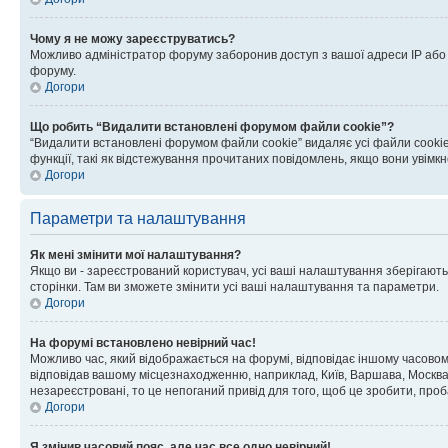
Чому я не можу зареєструватись?
Можливо адміністратор форуму заборонив доступ з вашої адреси IP або ім
форуму.
Догори
Що робить “Видалити встановлені форумом файли cookie”?
“Видалити встановлені форумом файли cookie” видаляє усі файли cookie
функції, такі як відстежування прочитаних повідомлень, якщо вони увімк
Догори
Параметри та налаштування
Як мені змінити мої налаштування?
Якщо ви - зареєстрований користувач, усі ваші налаштування зберігаютьс
сторінки. Там ви зможете змінити усі ваші налаштування та параметри.
Догори
На форумі встановлено невірний час!
Можливо час, який відображається на форумі, відповідає іншому часовому
відповідав вашому місцезнаходженню, наприклад, Київ, Варшава, Москва
незареєстровані, то це непоганий привід для того, щоб це зробити, проб
Догори
Я змінив часовий пояс, але час все одно невірний!