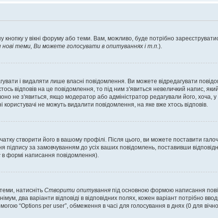
у кнопку у вікні форуму або теми. Вам, можливо, буде потрібно зареєструватис
ові теми, Ви можете голосувати в опитуваннях і т.п.
).
гувати і видаляти лише власні повідомлення. Ви можете відредагувати повід
сь відповів на це повідомлення, то під ним з'явиться невеличкий напис, який 
 воно не з'явиться, якщо модератор або адміністратор редагували його, хоча,
і користувачі не можуть видалити повідомлення, на яке вже хтось відповів.
чатку створити його в вашому профілі. Після цього, ви можете поставити гало
я підпису за замовчуванням до усіх ваших повідомлень, поставивши відповідн
с
в формі написання повідомлення).
 теми, натисніть
Створити опитування
під основною формою написання повідо
мум, два варіанти відповіді в відповідних полях, кожен варіант потрібно вводит
могою “Options per user”, обмеження в часі для голосування в днях (0 для вічног