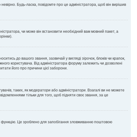
 невірно. Будь-ласка, повідомте про це адміністратора, щоб він вирішив
ністратора, чи може він встановити необхідний вам мовний пакет, а
рінки).
тись до вашого звання, зазвичай у вигляді зірочок, блоків чи крапок,
ожного користувача. Від адміністратора форуму залежить чи дозволені
питати його про причини цієї заборони.
увачів, таких, як модератори або адміністратори. Взагалі ви не можете
ідомленнями тільки для того, щоб підняти своє звання, за це
цю функцію. Це зроблено для запобігання зловживанню поштовою