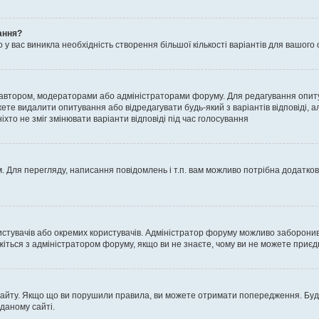
ання?
 вас виникла необхідність створення більшої кількості варіантів для вашого 
м автором, модераторами або адміністраторами форуму. Для редагування опит
жете видалити опитування або відредагувати будь-який з варіантів відповіді,
хто не зміг змінювати варіанти відповіді під час голосування
 Для перегляду, написання повідомлень і т.п. вам можливо потрібна додатко
истувачів або окремих користувачів. Адміністратор форуму можливо заборонив
жіться з адміністратором форуму, якщо ви не знаєте, чому ви не можете приє
сайту. Якщо що ви порушили правила, ви можете отримати попередження. Будь-
даному сайті.