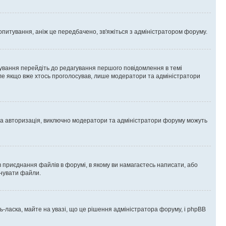
опитування, аніж це передбачено, зв'яжіться з адміністратором форуму.
ування перейдіть до редагування першого повідомлення в темі
 але якщо вже хтось проголосував, лише модератори та адміністратори
ва авторизація, виключно модератори та адміністратори форуму можуть
 приєднання файлів в форумі, в якому ви намагаєтесь написати, або
днувати файли.
ласка, майте на увазі, що це рішення адміністратора форуму, і phpBB