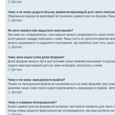
Догори
Чому я не можу додати більше варіантів відповідей для свого опитув
Обмеження варіантів відповідей встановлює адміністратор форуму. Якщо у
Догори
Як мені змінити або видалити опитування?
Так само як і повідомлення, опитування можуть редагуватись лише їхні
(опитування завжди пов'язане з ним). Якщо ніхто не проголосував ви мо
можуть редагувати та видаляти опитування. Це зроблено для того, щоб ні
Догори
Чому мені недоступні деякі форуми?
Деякі форуми можуть бути доступними лише певним учасникам та групам.
надати вам відповідний доступ, вам необхідно зв'язатись з ними.
Догори
Чому я не можу приєднувати файли?
Права на приєднання файлів встановлюються на рівні форумів, груп кор
можливо лише певні групи користувачів можуть приєднувати файли. Зв'я
Догори
Чому я отримав попередження?
Кожен адміністратор форуму встановлює свої власні правила для свого 
Group немає жодного відношення до попередження, яке вам зробили на 
Догори