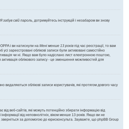
Я забув свій пароль
, дотримуйтесь інструкцій і незабаром ви знову
 COPPA і ви натиснули на
Мені менше 13 років
під час реєстрації, то вам
б усі зареєстровані облікові записи були активовані самостійно
активація чи ні. Якщо вам було надіслано лист електронною поштою,
ся активація облікового запису - це зменшення можливостей для
 видаляються облікові записи користувачів, які протягом довгого часу
гає від веб-сайтів, які можуть потенційно збирати інформацію від
ї інформації від неповнолітніх, віком менше 13 років. Якщо ви не
ь, зверніться за допомогою до юрисконсульта. Зауважте, що phpBB Group