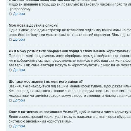
Якщо ви впевнені в тому, що ви правильно встановили часовий пояс та лі
цю проблему.
Догори
Моя мова відсутня в списку!
Одне з двох, або адміністратор не встановив підтримку вашої мови на ф
якщо його не існує, ви можете самі створити новий переклад. Більш дет
Догори
Як я можу розмістити зображення поряд з своїм іменем користувача?
При перегляді повідомлень може відображатись два зображення поряд з і
які відображають скільки повідомлень ви написали або ваш статус на фо
аватари, і які саме аватари можуть використовуватись. Якщо ви не може
Догори
Що таке моє звання і як мені його змінити?
Звання, яке знаходиться під вашим іменем користувача, відображає кільк
безпосередньо змінювати жодне звання на форумі, оскільки вони встано
модератори чи адміністратори можуть просто зменшити кількість напис
Догори
Коли я натискаю на посилання “e-mail”, щоб написати листа користув
Лише зареєстровані користувачі можуть надсилати e-mail через вбудова
системою анонімними користувачами.
Догори