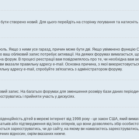
 бути створено новий. Для цього перейдіть на сторінку логування та натисніть
ароль. Якщо з ними усе гаразд, причин може бути дві. Якщо увімкнено функцію
во ваш обліковий запис потребує активації. На деяких форумах вимагається, що
 на форум. В процесі реєстрації вам повідомлялось про те, чи необхідна вам 
ви вказали правильну адресу e-mail. Основна причина, з якої використовуєть
льну адресу e-mail, спробуйте зв'язатись з адміністратором форуму.
вий запис. На багатьох форумах для зменшення розміру бази даних періодично
струватись і прийняти участь у дискусіях.
нфіденційність дітей в мережі інтернет від 1998 року - це закон США, який вима
батьків або підтвердження від їхніх опікунів, що вони дозволяють збір особисто
гається зареєструватись, чи до сайту, на якому ви намагаєтесь зареєструватис
чних відносин, окрім вказаних нижче.