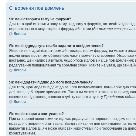
Створення повідомлень
Як мені створити тему на форумі?
Для того щоб створити нову тему в одному з форумів, натисніть відповідн
перераховано внизу сторінок форуму або теми (
Ви можете створювати н
Догори
Як мені відредагувати або видалити повідомлення?
Якщо ви не є адміністратором або модератором форуму, ви можете реда
інколи лише протягом обмеженого часу з моменту створення. Якщо вже хто
востаннє. Цей напис з'явиться, якщо хтось відповів на це повідомлення;
редагування повідомлення та зроблені зміни. Майте на увазі, що звичайн
Догори
Як мені додати підпис до мого повідомлення?
Для того, щоб додати підпис до вашого повідомлення, вам необхідно спо
для того, щоб підпис приєднався. Також ви можете встановити приєднанн
окремих повідомлень, знявши відмітку напроти пункту
Приєднати підпи
Догори
Як мені створити опитування?
При створенні нової теми чи під час редагування першого повідомлення
прав для створення опитувань. Введіть питання для опитування та, як міні
варіантів відповіді, які може обирати користувачі при голосуванні за допо
користувачами.