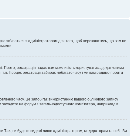
ідно зв'язатися з адміністратором для того, щоб переконатись, що вам не
омилки.
 ні. Проте, реєстрація надає вам можливість користуватись додатковими
 і т.п. Процес реєстрації забирає небагато часу і ми вам радимо пройти
овленого часу. Це запобігає використанню вашого облікового запису
ви заходите на форум з загальнодоступного комп'ютера, наприклад в
оти
Так
, ви будете видимі лише адміністраторам, модераторам та собі. Ви