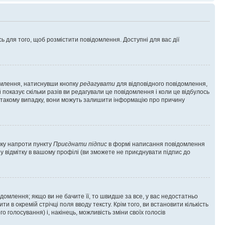
ь для того, щоб розмістити повідомлення. Доступні для вас дії
омлення, натиснувши кнопку
редагувати
для відповідного повідомлення,
показує скільки разів ви редагували це повідомлення і коли це відбулось
 у такому випадку, вони можуть залишити інформацію про причину
чку напроти пункту
Приєднати підпис
в формі написання повідомлення
у відмітку в вашому профілі (ви зможете не приєднувати підпис до
млення; якщо ви не бачите її, то швидше за все, у вас недостатньо
и в окремій стрічці поля вводу тексту. Крім того, ви встановити кількість
о голосування) і, накінець, можливість зміни своїх голосів