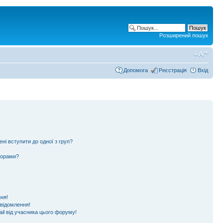
Розширений пошук
Допомога
Реєстрація
Вхід
ені вступити до одної з груп?
ьорами?
ня!
овідомлення!
il від учасника цього форуму!