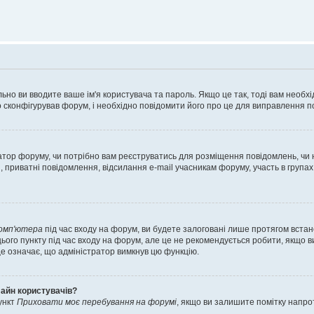
ьно ви вводите ваше ім'я користувача та пароль. Якщо це так, тоді вам необх
 сконфігурував форум, і необхідно повідомити його про це для виправлення п
тратор форуму, чи потрібно вам реєструватись для розміщення повідомлень, чи
, приватні повідомлення, відсилання e-mail учасникам форуму, участь в групах
комп'ютера
під час входу на форум, ви будете залоговані лише протягом встан
ього пункту під час входу на форум, але це не рекомендується робити, якщо 
, це означає, що адміністратор вимкнув цю функцію.
лайн користувачів?
ункт
Приховати моє перебування на форумі
, якщо ви залишите помітку напр