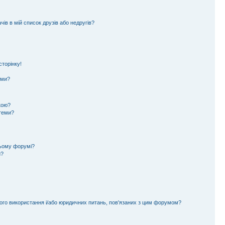
ів в мій список друзів або недругів?
торінку!
еми?
кою?
 теми?
цьому форумі?
и?
ного використання і/або юридичних питань, пов'язаних з цим форумом?