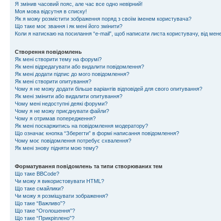
Я змінив часовий пояс, але час все одно невірний!
Моя мова відсутня в списку!
Як я можу розмістити зображення поряд з своїм іменем користувача?
Що таке моє звання і як мені його змінити?
Коли я натискаю на посилання “e-mail”, щоб написати листа користувачу, від ме
Створення повідомлень
Як мені створити тему на форумі?
Як мені відредагувати або видалити повідомлення?
Як мені додати підпис до мого повідомлення?
Як мені створити опитування?
Чому я не можу додати більше варіантів відповідей для свого опитування?
Як мені змінити або видалити опитування?
Чому мені недоступні деякі форуми?
Чому я не можу приєднувати файли?
Чому я отримав попередження?
Як мені поскаржитись на повідомлення модератору?
Що означає кнопка “Зберегти” в формі написання повідомлення?
Чому моє повідомлення потребує схвалення?
Як мені знову підняти мою тему?
Форматування повідомлень та типи створюваних тем
Що таке BBCode?
Чи можу я використовувати HTML?
Що таке смайлики?
Чи можу я розміщувати зображення?
Що таке “Важливо”?
Що таке “Оголошення”?
Що таке “Прикріплено”?